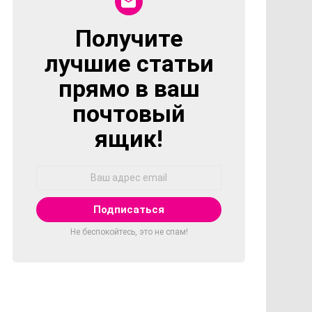
Получите
NEWSLETTER
лучшие статьи
прямо в ваш
почтовый
ящик!
Адрес
Email:
Не беспокойтесь, это не спам!