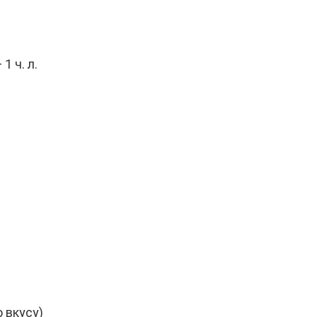
1 ч. л.
 вкусу)