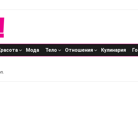
Красота
Мода
Тело
Отношения
Кулинария
Го
n.