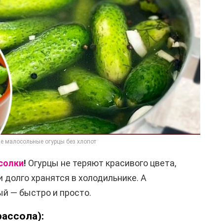
е малосольные огурцы без хлопот
солки
!
Огурцы не теряют красивого цвета,
 долго хранятся в холодильнике. А
й — быстро и просто.
рассола):