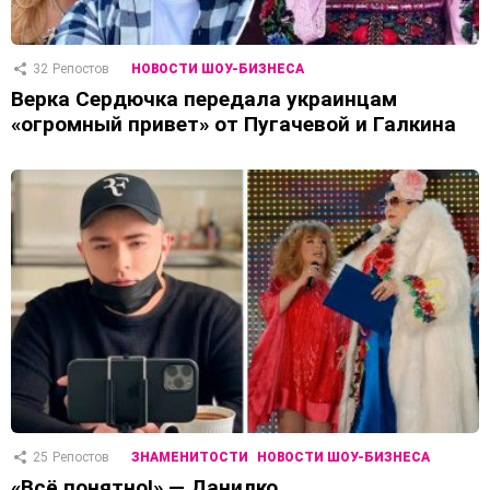
32
Репостов
НОВОСТИ ШОУ-БИЗНЕСА
Верка Сердючка передала украинцам
«огромный привет» от Пугачевой и Галкина
25
Репостов
ЗНАМЕНИТОСТИ
НОВОСТИ ШОУ-БИЗНЕСА
«Всё понятно!» — Данилко