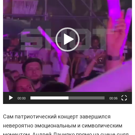
е
о
п
л
е
е
р
00:00
00:06
Сам патриотический концерт завершился
невероятно эмоциональным и символическим
моментом. Андрей Данилко прямо на сцене снял