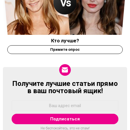
Кто лучше?
Примите опрос
Получите лучшие статьи прямо
NEWSLETTER
в ваш почтовый ящик!
Адрес
Email:
Не беспокойтесь, это не спам!