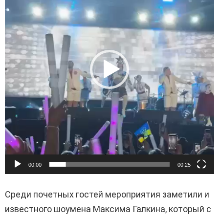
д
е
о
п
л
е
е
р
00:00
00:25
Среди почетных гостей мероприятия заметили и
известного шоумена Максима Галкина, который с