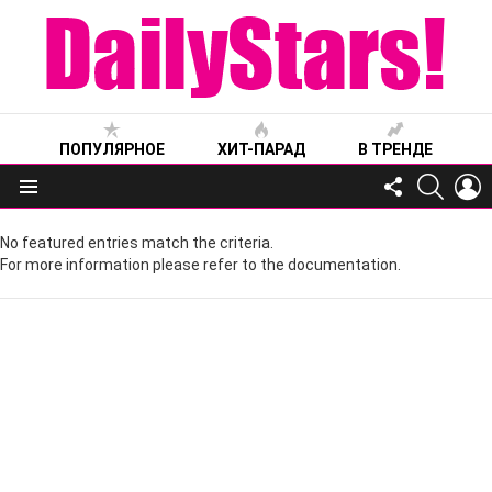
ПОПУЛЯРНОЕ
ХИТ-ПАРАД
В ТРЕНДЕ
FOLLOW
SEARC
L
US
Меню
No featured entries match the criteria.
For more information please refer to the documentation.