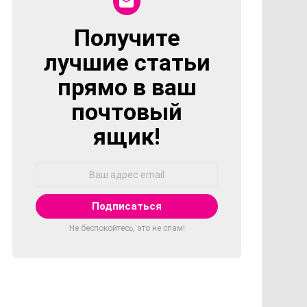
Получите
NEWSLETTER
лучшие статьи
прямо в ваш
почтовый
ящик!
Адрес
Email:
Не беспокойтесь, это не спам!