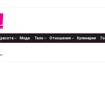
Красота
Мода
Тело
Отношения
Кулинария
Го
n.