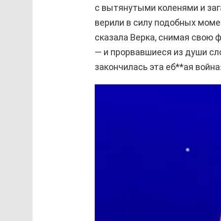
с вытянутыми коленями и за
верили в силу подобных момен
сказала Верка, снимая свою ф
— и прорвавшиеся из души сло
закончилась эта еб**ая война
В
и
д
е
о
п
л
е
е