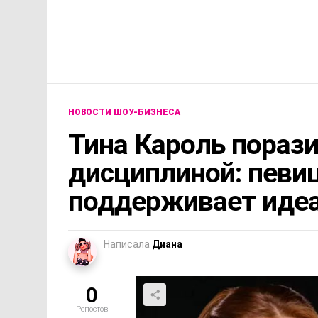
НОВОСТИ ШОУ-БИЗНЕСА
Тина Кароль пораз
дисциплиной: певиц
поддерживает иде
Написала
Диана
0
Репостов