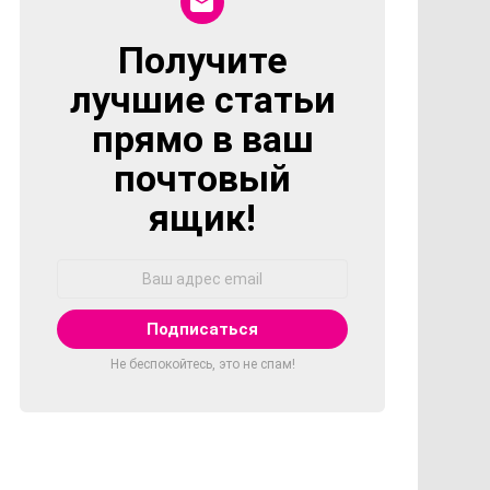
Получите
NEWSLETTER
лучшие статьи
прямо в ваш
почтовый
ящик!
Адрес
Email:
Не беспокойтесь, это не спам!