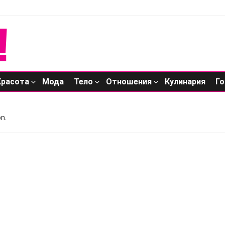
Красота
Мода
Тело
Отношения
Кулинария
Го
n.