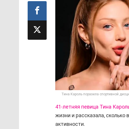
Тина Кароль поразила спортивной дисци
41-летняя певица
Тина Карол
жизни и рассказала, сколько
активности.