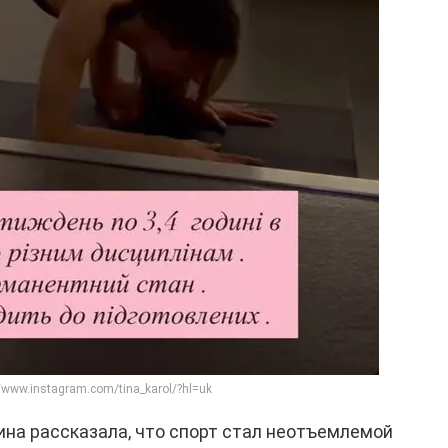
/www.instagram.com/tina_karol/?hl=uk
ина рассказала, что спорт стал неотъемлемой