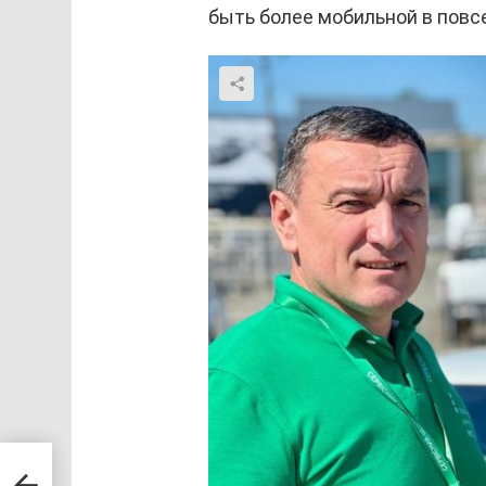
быть более мобильной в повс
на
з за