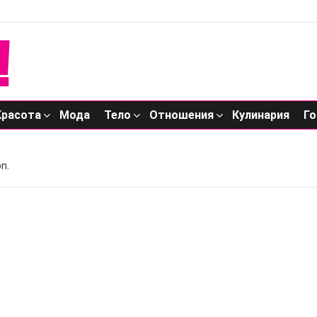
Красота
Мода
Тело
Отношения
Кулинария
Го
n.