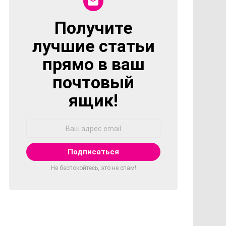
Получите
NEWSLETTER
лучшие статьи
прямо в ваш
почтовый
ящик!
Адрес
Email:
Не беспокойтесь, это не спам!