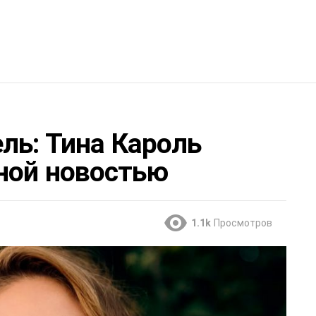
ль: Тина Кароль
ной новостью
1.1k
Просмотров