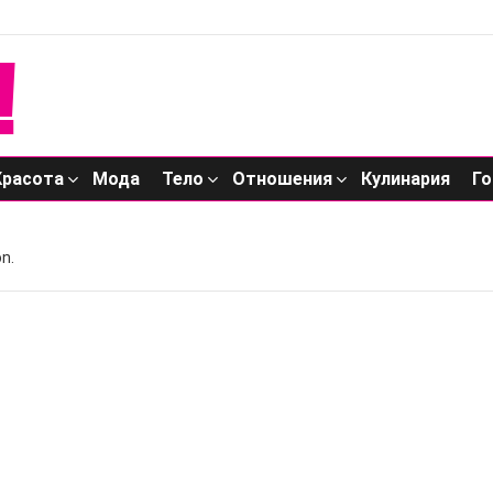
Красота
Мода
Тело
Отношения
Кулинария
Го
n.