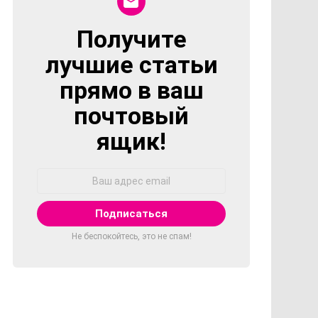
Получите
NEWSLETTER
лучшие статьи
прямо в ваш
почтовый
ящик!
Адрес
Email:
Не беспокойтесь, это не спам!