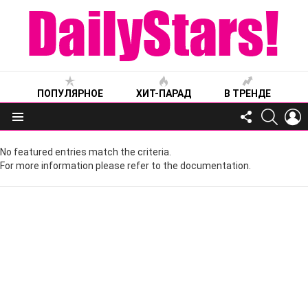
ПОПУЛЯРНОЕ
ХИТ-ПАРАД
В ТРЕНДЕ
FOLLOW
SEARC
L
US
Меню
No featured entries match the criteria.
For more information please refer to the documentation.