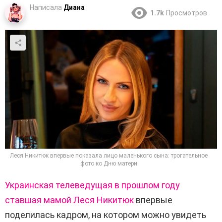
Написала
Диана
1.7k
Просмотров
Леся Никитюк впервые показала лицо маленького сына: трогательное
фото ко Дню матери
Украинская телеведущая в прошлом году
ставшая мамой
Леся Никитюк
впервые
поделилась кадром, на котором можно увидеть