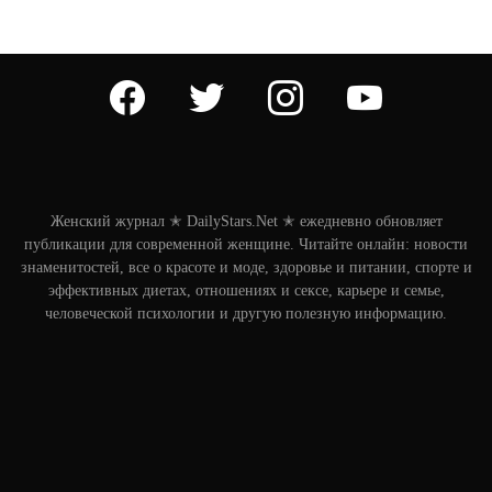
facebook
twitter
instagram
youtube
Женский журнал ✭ DailyStars.Net ✭ ежедневно обновляет
публикации для современной женщине. Читайте онлайн: новости
знаменитостей, все о красоте и моде, здоровье и питании, спорте и
эффективных диетах, отношениях и сексе, карьере и семье,
человеческой психологии и другую полезную информацию.