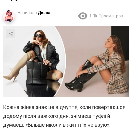
Написала
Диана
1.1k
Просмотров
Кожна жінка знає це відчуття, коли повертаєшся
додому після важкого дня, знімаєш туфлі й
думаєш: «Більше ніколи в житті їх не взую».