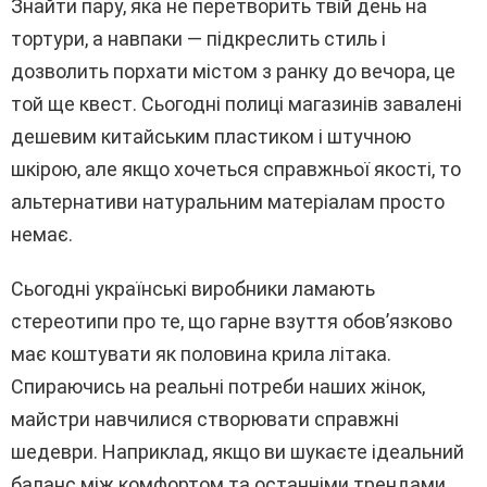
Знайти пару, яка не перетворить твій день на
тортури, а навпаки — підкреслить стиль і
дозволить порхати містом з ранку до вечора, це
той ще квест. Сьогодні полиці магазинів завалені
дешевим китайським пластиком і штучною
шкірою, але якщо хочеться справжньої якості, то
альтернативи натуральним матеріалам просто
немає.
Сьогодні українські виробники ламають
стереотипи про те, що гарне взуття обов’язково
має коштувати як половина крила літака.
Спираючись на реальні потреби наших жінок,
майстри навчилися створювати справжні
шедеври. Наприклад, якщо ви шукаєте ідеальний
баланс між комфортом та останніми трендами,