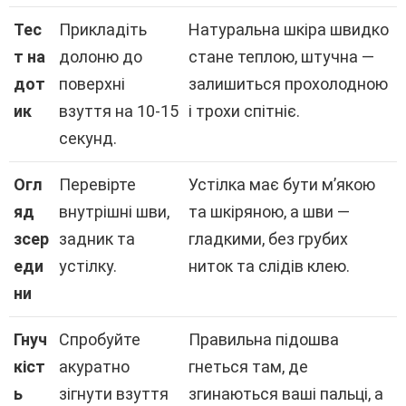
Тес
Прикладіть
Натуральна шкіра швидко
т на
долоню до
стане теплою, штучна —
дот
поверхні
залишиться прохолодною
ик
взуття на 10-15
і трохи спітніє.
секунд.
Огл
Перевірте
Устілка має бути м’якою
яд
внутрішні шви,
та шкіряною, а шви —
зсер
задник та
гладкими, без грубих
еди
устілку.
ниток та слідів клею.
ни
Гнуч
Спробуйте
Правильна підошва
кіст
акуратно
гнеться там, де
ь
зігнути взуття
згинаються ваші пальці, а