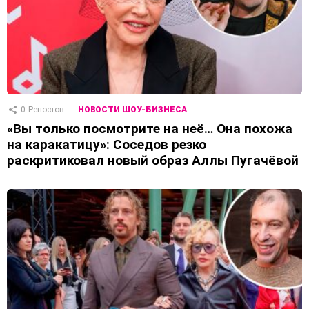
0
Репостов
НОВОСТИ ШОУ-БИЗНЕСА
«Вы только посмотрите на неё… Она похожа
на каракатицу»: Соседов резко
раскритиковал новый образ Аллы Пугачёвой