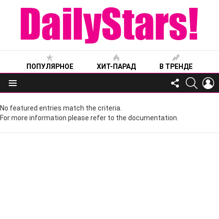
ПОПУЛЯРНОЕ
ХИТ-ПАРАД
В ТРЕНДЕ
FOLLOW
SEARC
L
US
Меню
No featured entries match the criteria.
For more information please refer to the documentation.