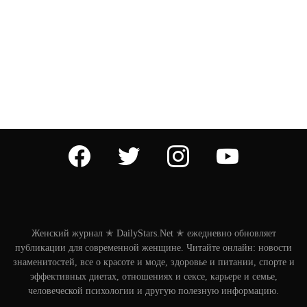
facebook
twitter
instagram
youtube
Женский журнал ✭ DailyStars.Net ✭ ежедневно обновляет
публикации для современной женщине. Читайте онлайн: новости
знаменитостей, все о красоте и моде, здоровье и питании, спорте и
эффективных диетах, отношениях и сексе, карьере и семье,
человеческой психологии и другую полезную информацию.