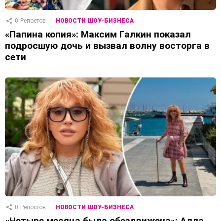
0
Репостов
НОВОСТИ ШОУ-БИЗНЕСА
«Папина копия»: Максим Галкин показал
подросшую дочь и вызвал волну восторга в
сети
0
Репостов
НОВОСТИ ШОУ-БИЗНЕСА
«Четыре месяца была обездвижена»: Алла