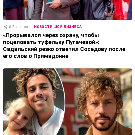
0
Репостов
НОВОСТИ ШОУ-БИЗНЕСА
«Прорывался через охрану, чтобы
поцеловать туфельку Пугачевой»:
Садальский резко ответил Соседову после
его слов о Примадонне