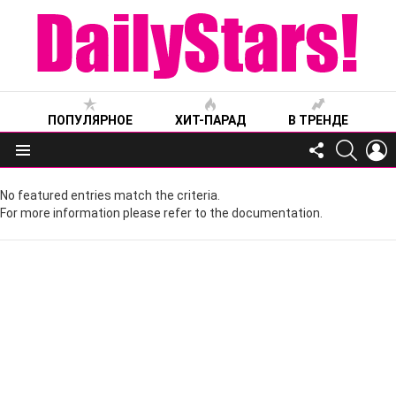
ПОПУЛЯРНОЕ
ХИТ-ПАРАД
В ТРЕНДЕ
FOLLOW
SEARC
L
US
Меню
No featured entries match the criteria.
For more information please refer to the documentation.