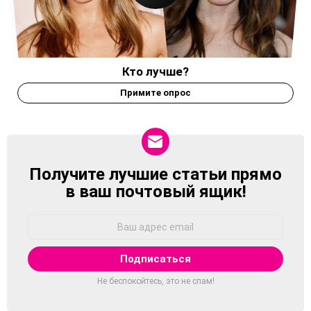
Кто лучше?
Примите опрос
Получите лучшие статьи прямо
NEWSLETTER
в ваш почтовый ящик!
Адрес
Email:
Не беспокойтесь, это не спам!