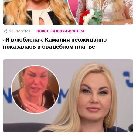
30
Репостов
НОВОСТИ ШОУ-БИЗНЕСА
«Я влюблена»: Камалия неожиданно
показалась в свадебном платье