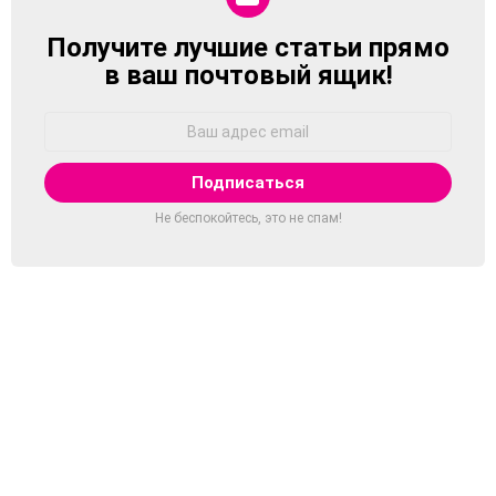
Получите лучшие статьи прямо
NEWSLETTER
в ваш почтовый ящик!
Адрес
Email:
Не беспокойтесь, это не спам!