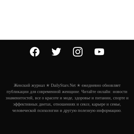
facebook
twitter
instagram
youtube
Женский журнал ✭ DailyStars.Net ✭ ежедневно обновляет
публикации для современной женщине. Читайте онлайн: новости
знаменитостей, все о красоте и моде, здоровье и питании, спорте и
эффективных диетах, отношениях и сексе, карьере и семье,
человеческой психологии и другую полезную информацию.