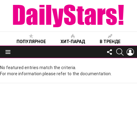
ПОПУЛЯРНОЕ
ХИТ-ПАРАД
В ТРЕНДЕ
FOLLOW
SEARC
L
US
Меню
No featured entries match the criteria.
For more information please refer to the documentation.