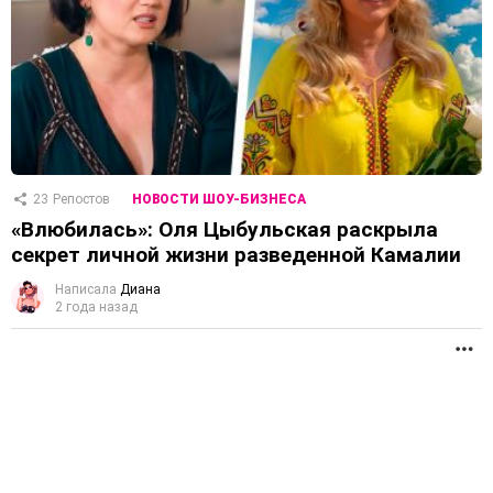
23
Репостов
НОВОСТИ ШОУ-БИЗНЕСА
«Влюбилась»: Оля Цыбульская раскрыла
секрет личной жизни разведенной Камалии
Написала
Диана
2 года назад
П