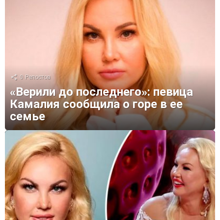
0
Репостов
«Верили до последнего»: певица
Камалия сообщила о горе в ее
семье