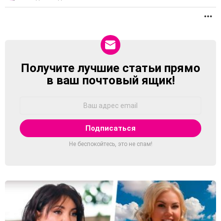
П
Получите лучшие статьи прямо
NEWSLETTER
в ваш почтовый ящик!
Адрес
Email:
Не беспокойтесь, это не спам!