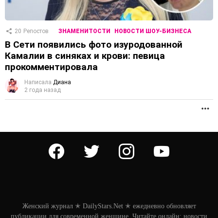
20
Репостов
ЗНАМЕНИТОСТИ
НОВОСТИ ШОУ-БИЗНЕСА
В Сети появились фото изуродованной
Камалии в синяках и крови: певица
прокомментировала
Написала
Диана
2 года назад
П
facebook
twitter
instagram
youtube
Женский журнал ✭ DailyStars.Net ✭ ежедневно обновляет
публикации для современной женщине. Читайте онлайн: новости