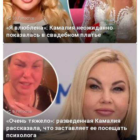
30
Репостов
«Я влюблена»: Камалия неожиданно
показалась в свадебном платье
0
Репостов
«Очень тяжело»: разведенная Камалия
рассказала, что заставляет ее посещать
психолога