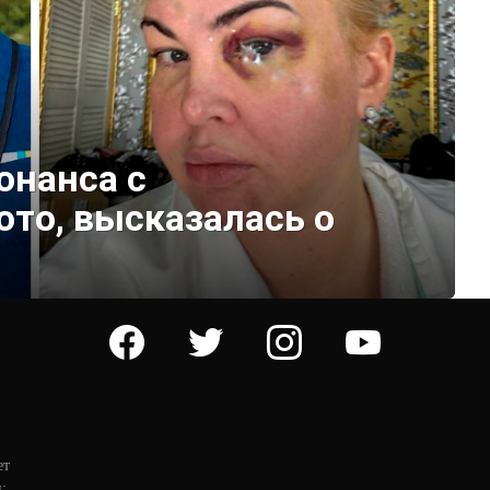
онанса с
то, высказалась о
facebook
twitter
instagram
youtube
ет
: