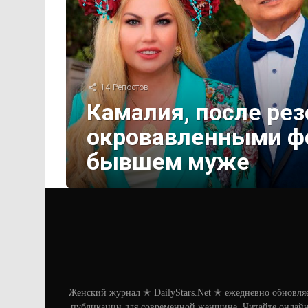
14
Репостов
Камалия, после рез
окровавленными фо
бывшем муже
Женский журнал ✭ DailyStars.Net ✭ ежедневно обновля
публикации для современной женщине. Читайте онлайн