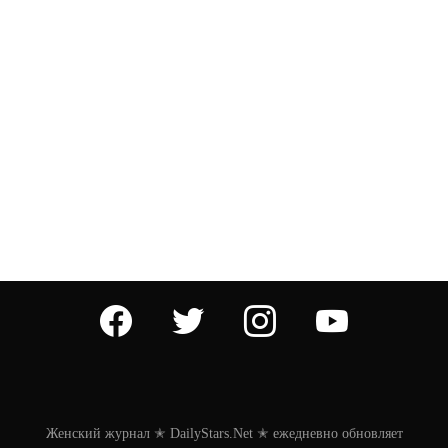
facebook
twitter
instagram
youtube
Женский журнал ✭ DailyStars.Net ✭ ежедневно обновляет