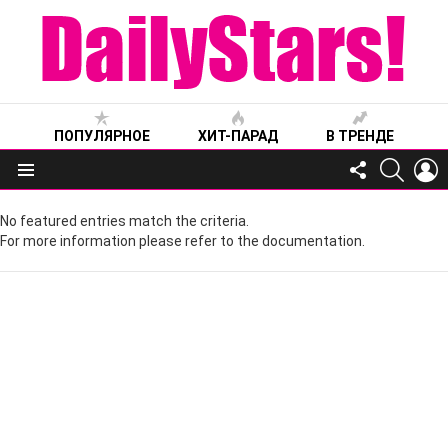
ПОПУЛЯРНОЕ
ХИТ-ПАРАД
В ТРЕНДЕ
FOLLOW
SEARC
L
US
Меню
No featured entries match the criteria.
For more information please refer to the documentation.