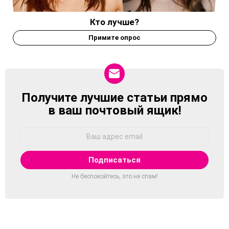
Кто лучше?
Примите опрос
Получите лучшие статьи прямо
NEWSLETTER
в ваш почтовый ящик!
Адрес
Email:
Не беспокойтесь, это не спам!