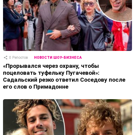
0
Репостов
НОВОСТИ ШОУ-БИЗНЕСА
«Прорывался через охрану, чтобы
поцеловать туфельку Пугачевой»:
Садальский резко ответил Соседову после
его слов о Примадонне