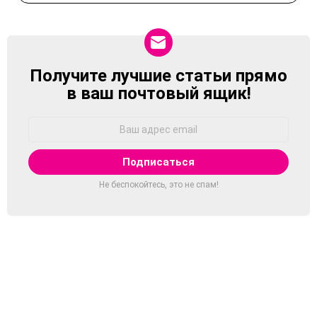
Получите лучшие статьи прямо
NEWSLETTER
в ваш почтовый ящик!
Адрес
Email:
Не беспокойтесь, это не спам!