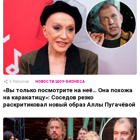
0
Репостов
НОВОСТИ ШОУ-БИЗНЕСА
«Вы только посмотрите на неё… Она похожа
на каракатицу»: Соседов резко
раскритиковал новый образ Аллы Пугачёвой