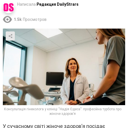
Написала
Редакция DailyStrars
1.5k
Просмотров
Консультація гінеколога у клініці “Надія Одеса”: професійна турбота про
жіноче здоров’я
У сучасному світі жіноче здоров’я посідає