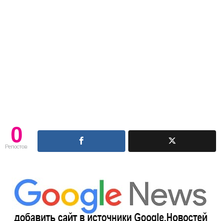
0
Репостов