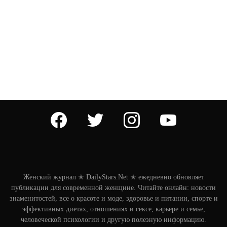
facebook
twitter
instagram
youtube
Женский журнал ✭ DailyStars.Net ✭ ежедневно обновляет
публикации для современной женщине. Читайте онлайн: новости
знаменитостей, все о красоте и моде, здоровье и питании, спорте и
эффективных диетах, отношениях и сексе, карьере и семье,
человеческой психологии и другую полезную информацию.