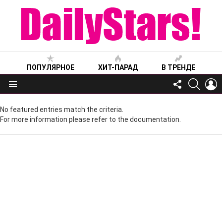
ПОПУЛЯРНОЕ
ХИТ-ПАРАД
В ТРЕНДЕ
FOLLOW
SEARC
L
US
Меню
No featured entries match the criteria.
For more information please refer to the documentation.