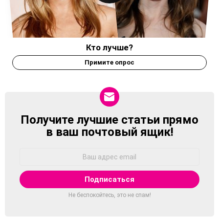
Кто лучше?
Примите опрос
Получите лучшие статьи прямо
NEWSLETTER
в ваш почтовый ящик!
Адрес
Email:
Не беспокойтесь, это не спам!