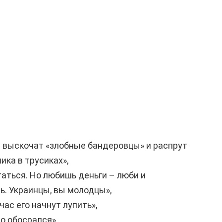
ас выскочат «злобные бандеровцы» и распрут
ика в трусиках»,
ятаться. Но любишь деньги – люби и
ь. Украинцы, вы молодцы»,
час его начнут лупить»,
но обосрался».