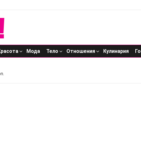
Красота
Мода
Тело
Отношения
Кулинария
Го
n.