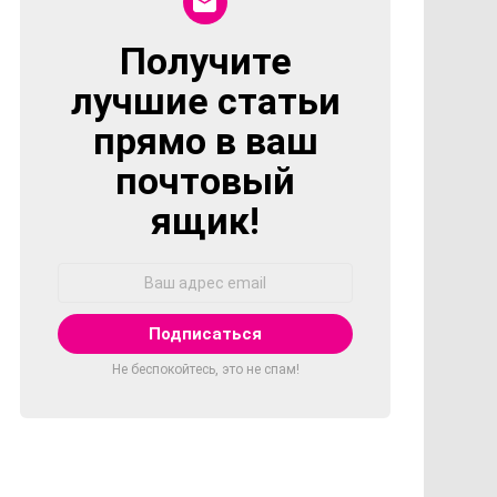
Получите
NEWSLETTER
лучшие статьи
прямо в ваш
почтовый
ящик!
Адрес
Email:
Не беспокойтесь, это не спам!