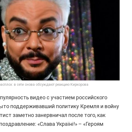
расплох: в сети снова обсуждают реакцию Киркорова
опулярность видео с участием российского
рыто поддерживавший политику Кремля и войну
тист заметно занервничал после того, как
оздравление: «Слава Україні!» – «Героям