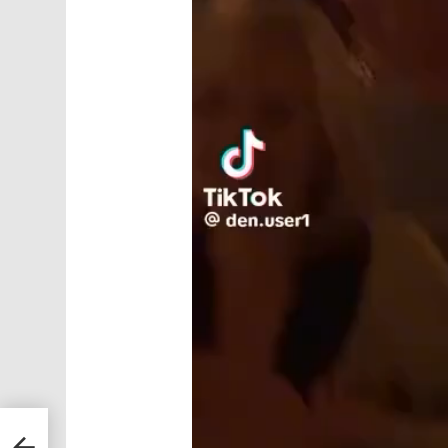
атье
на