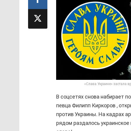
«Слава Украине» застала в
В соцсетях снова набирает п
певца
Филипп Киркоров
, отк
против Украины. На кадрах ар
рядом раздалось украинское п