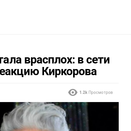
тала врасплох: в сети
еакцию Киркорова
1.2k
Просмотров