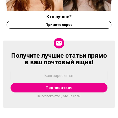
Кто лучше?
Примите опрос
Получите лучшие статьи прямо
NEWSLETTER
в ваш почтовый ящик!
Адрес
Email:
Не беспокойтесь, это не спам!