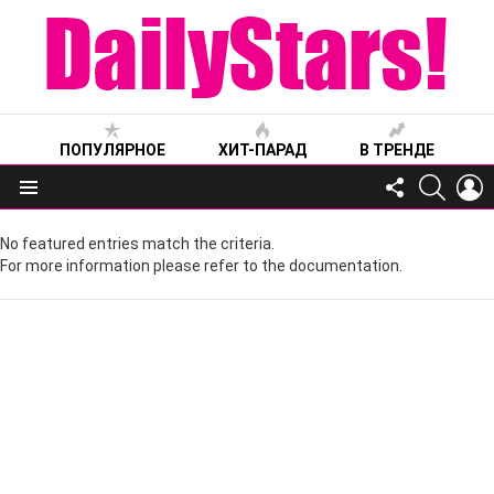
ПОПУЛЯРНОЕ
ХИТ-ПАРАД
В ТРЕНДЕ
FOLLOW
SEARC
L
US
Меню
No featured entries match the criteria.
For more information please refer to the documentation.