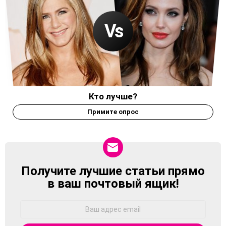
Кто лучше?
Примите опрос
Получите лучшие статьи прямо
NEWSLETTER
в ваш почтовый ящик!
Адрес
Email: