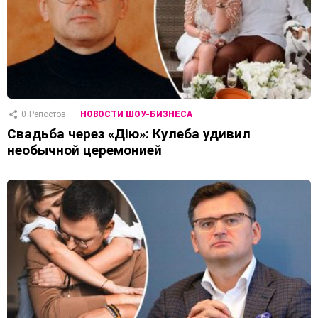
0
Репостов
НОВОСТИ ШОУ-БИЗНЕСА
Свадьба через «Дію»: Кулеба удивил
необычной церемонией