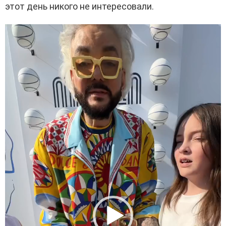
этот день никого не интересовали.
В
и
д
е
о
п
л
е
е
р