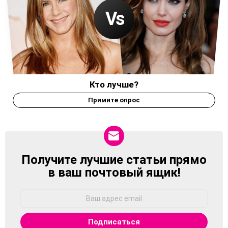
Кто лучше?
Примите опрос
Получите лучшие статьи прямо
NEWSLETTER
в ваш почтовый ящик!
Адрес
Email: