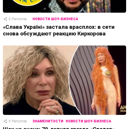
0
Репостов
НОВОСТИ ШОУ-БИЗНЕСА
«Слава Україні» застала врасплох: в сети
снова обсуждают реакцию Киркорова
0
Репостов
ЗНАМЕНИТОСТИ
НОВОСТИ ШОУ-БИЗНЕСА