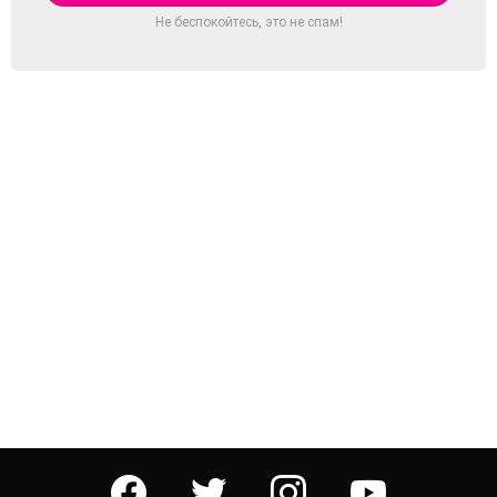
Не беспокойтесь, это не спам!
facebook
twitter
instagram
youtube