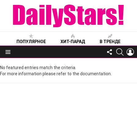
ПОПУЛЯРНОЕ
ХИТ-ПАРАД
В ТРЕНДЕ
FOLLOW
SEARC
L
US
Меню
No featured entries match the criteria.
For more information please refer to the documentation.