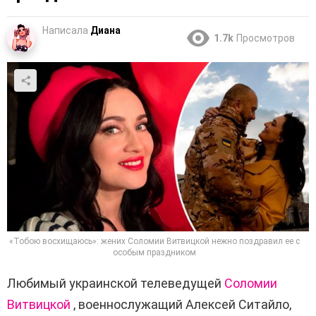
Написала
Диана
1.7k
Просмотров
«Тобою восхищаюсь»: жених Соломии Витвицкой нежно поздравил ее с
особым праздником
Любимый украинской телеведущей
Соломии
Витвицкой
, военнослужащий Алексей Ситайло,