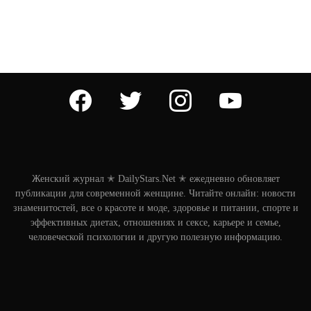
facebook
twitter
instagram
youtube
Женский журнал ✭ DailyStars.Net ✭ ежедневно обновляет
публикации для современной женщине. Читайте онлайн: новости
знаменитостей, все о красоте и моде, здоровье и питании, спорте и
эффективных диетах, отношениях и сексе, карьере и семье,
человеческой психологии и другую полезную информацию.