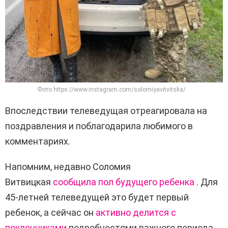
Фото https://www.instagram.com/solomiyavitvitska/
Впоследствии телеведущая отреагировала на
поздравления и поблагодарила любимого в
комментариях.
Напомним, недавно Соломия
Витвицкая
сообщила пол будущего ребенка
. Для
45-летней телеведущей это будет первый
ребенок, а сейчас он
активно делится с
поклонниками
подробностями важного периода