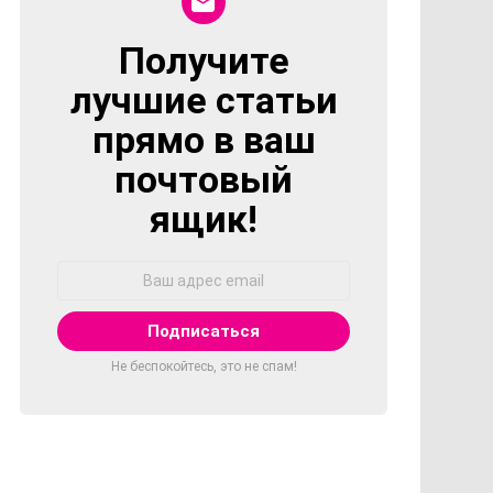
Получите
NEWSLETTER
лучшие статьи
прямо в ваш
почтовый
ящик!
Адрес
Email:
Не беспокойтесь, это не спам!