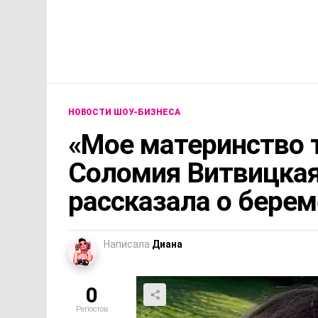
НОВОСТИ ШОУ-БИЗНЕСА
«Мое материнство т
Соломия Витвицкая
рассказала о берем
Написала
Диана
0
Репостов