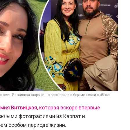
оломия Витвицкая откровенно рассказала о беременности в 45 лет
мия Витвицкая, которая вскоре впервые
ежными фотографиями из Карпат и
ем особом периоде жизни.