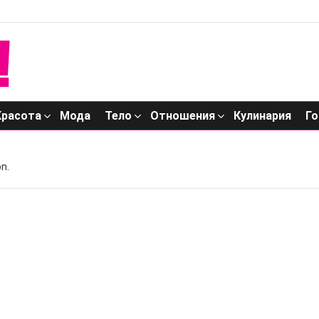
Красота
Мода
Тело
Отношения
Кулинария
Го
n.