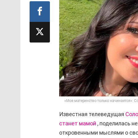
«Мое материнство только начинается»: С
Известная телеведущая
Соло
станет мамой
, поделилась н
откровенными мыслями о сво