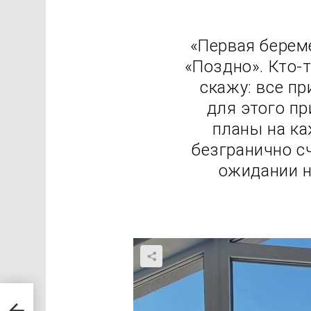
«Первая береме
«Поздно». Кто-т
скажу: все пр
для этого пр
планы на ка
безгранично с
ожидании н