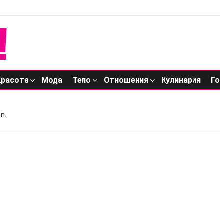
Красота
Мода
Тело
Отношения
Кулинария
Го
n.