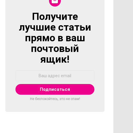
Получите
NEWSLETTER
лучшие статьи
прямо в ваш
почтовый
ящик!
Адрес
Email:
Не беспокойтесь, это не спам!