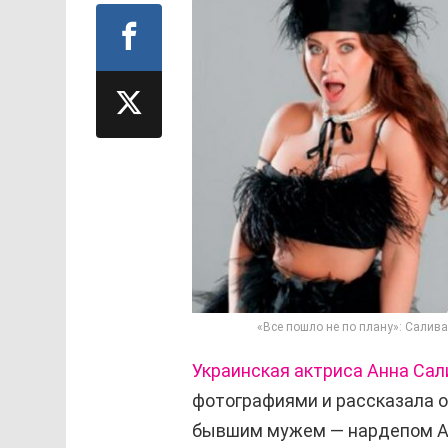
«Все пошло не по плану»: Салив
Украинская актриса
Анна Сал
фотографиями и рассказала о
бывшим мужем — нардепом
А