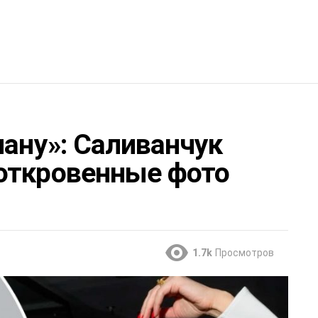
лану»: Саливанчук
откровенные фото
1.7k
Просмотров