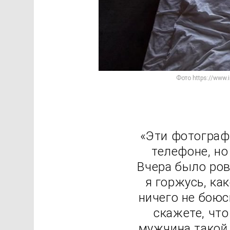
Фото https://www.
«Эти фотограф
телефоне, но
Вчера было ров
я горжусь, как
ничего не боюсь
скажете, чт
мужчина такой 