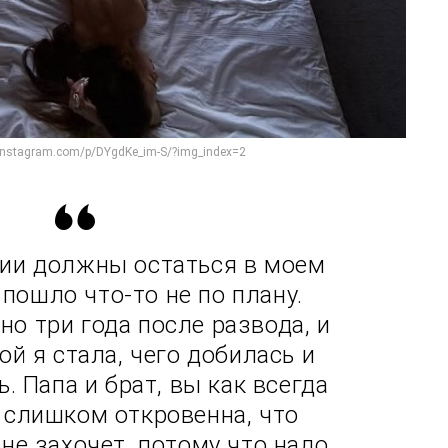
instagram.com/p/DYgdKe_im-S/?img_index=2
ии должны остаться в моем
 пошло что-то не по плану.
но три года после развода, и
ой я стала, чего добилась и
. Папа и брат, вы как всегда
о слишком откровенна, что
не захочет, потому что надо