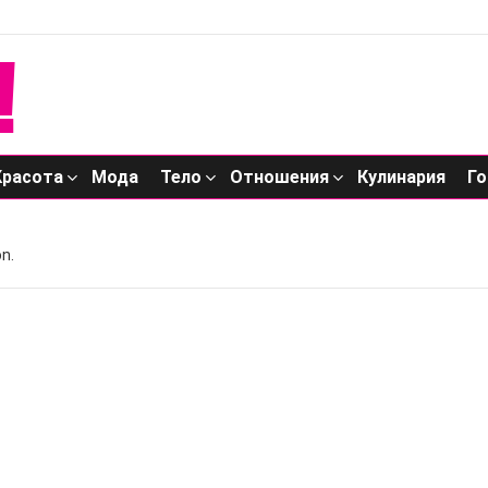
Красота
Мода
Тело
Отношения
Кулинария
Го
n.