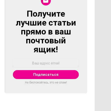
Получите
NEWSLETTER
лучшие статьи
прямо в ваш
почтовый
ящик!
Адрес
Email:
Не беспокойтесь, это не спам!