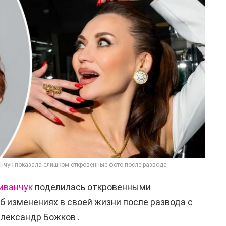
анчук показала слишком откровенные фото после развода
иванчук
поделилась откровенными
б изменениях в своей жизни после развода с
лександр Божков
.