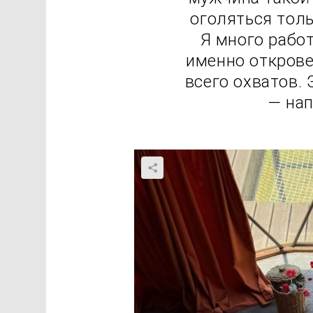
оголяться толь
Я много рабо
именно откров
всего охватов. 
— нап