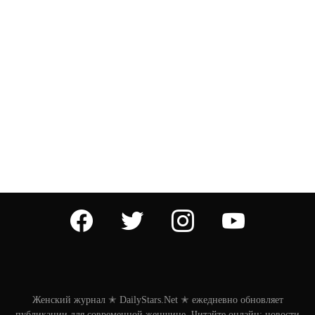
facebook
twitter
instagram
youtube
Женский журнал ✭ DailyStars.Net ✭ ежедневно обновляет
публикации для современной женщине. Читайте онлайн: новости