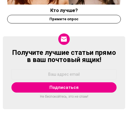
Кто лучше?
Примите опрос
Получите лучшие статьи прямо
NEWSLETTER
в ваш почтовый ящик!
Адрес
Email:
Не беспокойтесь, это не спам!