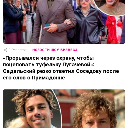
0
Репостов
НОВОСТИ ШОУ-БИЗНЕСА
«Прорывался через охрану, чтобы
поцеловать туфельку Пугачевой»:
Садальский резко ответил Соседову после
его слов о Примадонне