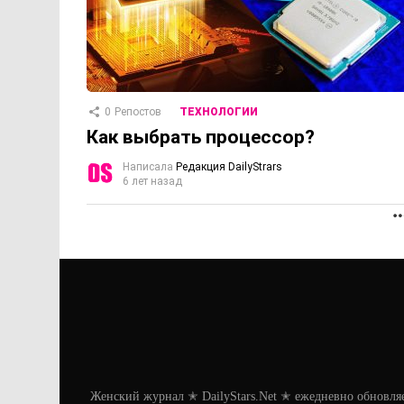
0
Репостов
ТЕХНОЛОГИИ
Как выбрать процессор?
Написала
Редакция DailyStrars
6 лет назад
Женский журнал ✭ DailyStars.Net ✭ ежедневно обновля