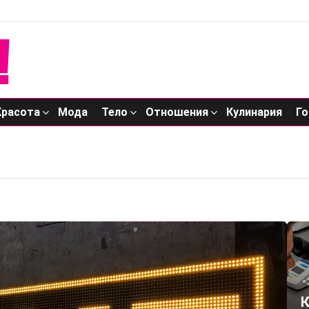
Красота
Мода
Тело
Отношения
Кулинария
Го
К