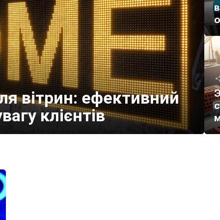
в
Э
ля вітрин: ефективний
с
вагу клієнтів
м