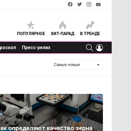
facebook
twitter
instagram
youtube
ПОПУЛЯРНОЕ
ХИТ-ПАРАД
В ТРЕНДЕ
SEARCH
LOGIN
роскоп
Пресс-релиз
0
Репостов
ак определяют качество зерна