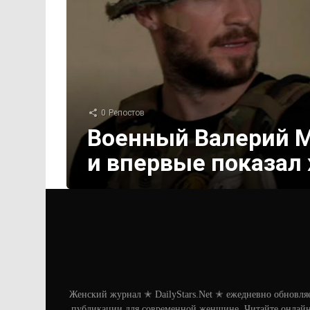
0
Репостов
Военный Валерий М
и впервые показал
Женский журнал ✭ DailyStars.Net ✭ ежедневно обновля
публикации для современной женщине. Читайте онлайн