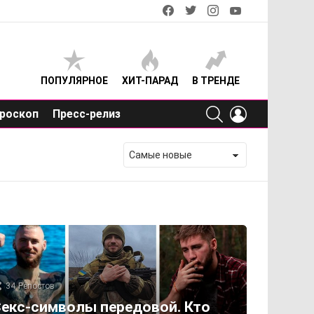
facebook
twitter
instagram
youtube
ПОПУЛЯРНОЕ
ХИТ-ПАРАД
В ТРЕНДЕ
SEARCH
LOGIN
роскоп
Пресс-релиз
34
Репостов
екс-символы передовой. Кто