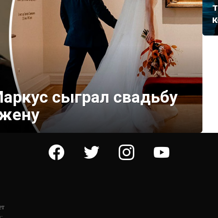
т
к
аркус сыграл свадьбу
 жену
facebook
twitter
instagram
youtube
ет
: