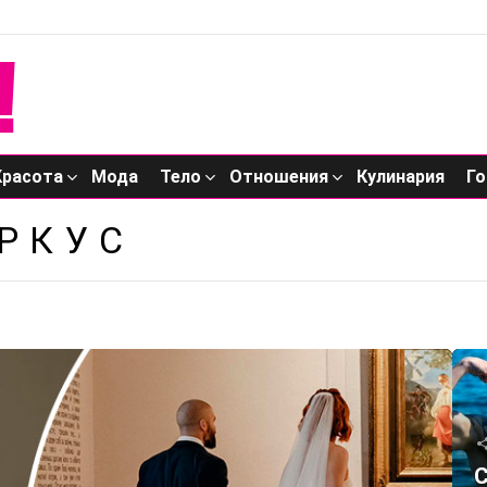
Красота
Мода
Тело
Отношения
Кулинария
Го
РКУС
С