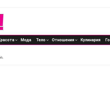
Красота
Мода
Тело
Отношения
Кулинария
Го
n.