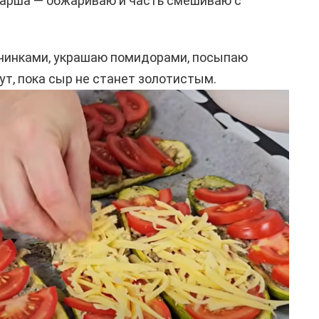
фарша — обжариваю и часть смешиваю с
чинками, украшаю помидорами, посыпаю
ут, пока сыр не станет золотистым.