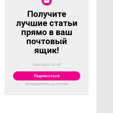
Получите
NEWSLETTER
лучшие статьи
прямо в ваш
почтовый
ящик!
Адрес
Email:
Не беспокойтесь, это не спам!