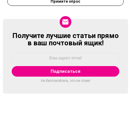
Примите опрос
Получите лучшие статьи прямо
NEWSLETTER
в ваш почтовый ящик!
Адрес
Email:
Не беспокойтесь, это не спам!