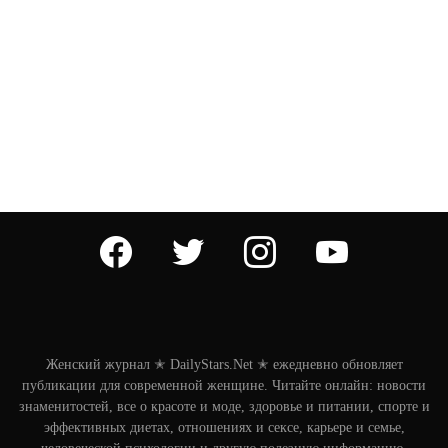
facebook
twitter
instagram
youtube
Женский журнал ✭ DailyStars.Net ✭ ежедневно обновляет
публикации для современной женщине. Читайте онлайн: новости
знаменитостей, все о красоте и моде, здоровье и питании, спорте и
эффективных диетах, отношениях и сексе, карьере и семье,