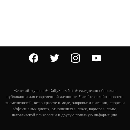
facebook
twitter
instagram
youtube
Женский журнал ✭ DailyStars.Net ✭ ежедневно обновляет
публикации для современной женщине. Читайте онлайн: новости
знаменитостей, все о красоте и моде, здоровье и питании, спорте и
эффективных диетах, отношениях и сексе, карьере и семье,
человеческой психологии и другую полезную информацию.