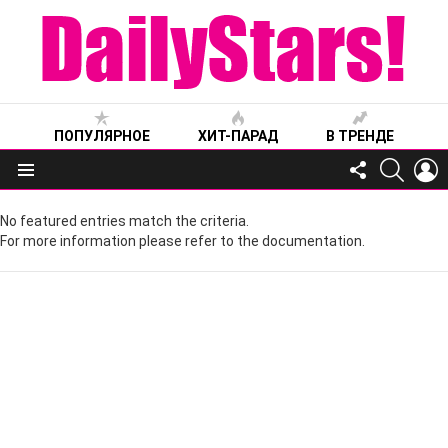
ПОПУЛЯРНОЕ
ХИТ-ПАРАД
В ТРЕНДЕ
FOLLOW
SEARC
L
US
Меню
No featured entries match the criteria.
For more information please refer to the documentation.