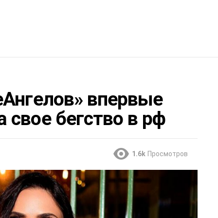
еАнгелов» впервые
 свое бегство в рф
1.6k
Просмотров