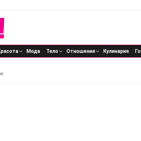
Красота
Мода
Тело
Отношения
Кулинария
Го
n.