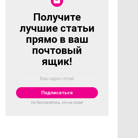
Получите
NEWSLETTER
лучшие статьи
прямо в ваш
почтовый
ящик!
Адрес
Email:
Не беспокойтесь, это не спам!