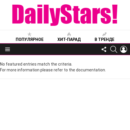
ПОПУЛЯРНОЕ
ХИТ-ПАРАД
В ТРЕНДЕ
FOLLOW
SEARC
L
US
Меню
No featured entries match the criteria.
For more information please refer to the documentation.