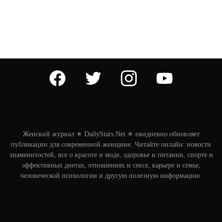
facebook
twitter
instagram
youtube
Женский журнал ✭ DailyStars.Net ✭ ежедневно обновляет
публикации для современной женщине. Читайте онлайн: новости
знаменитостей, все о красоте и моде, здоровье и питании, спорте и
эффективных диетах, отношениях и сексе, карьере и семье,
человеческой психологии и другую полезную информацию.