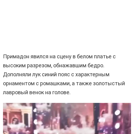
Примадон явился на сцену в белом платье с
высоким разрезом, обнажавшим бедро.
Дополняли лук синий пояс с характерным
орнаментом с ромашками, а также золотыстый
лавровый венок на голове.
В
и
д
е