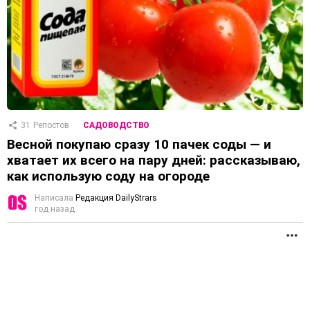
31
Репостов
САДОВОДСТВО
Весной покупаю сразу 10 пачек соды — и
хватает их всего на пару дней: рассказываю,
как использую соду на огороде
Написала
Редакция DailyStrars
год назад
П