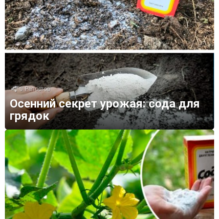
0
Репостов
Осенний секрет урожая: сода для
грядок