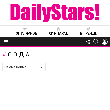
ПОПУЛЯРНОЕ
ХИТ-ПАРАД
В ТРЕНДЕ
FOLLOW
SEARC
L
US
Меню
СОДА