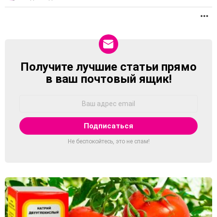
П
Получите лучшие статьи прямо
NEWSLETTER
в ваш почтовый ящик!
Адрес
Email:
Не беспокойтесь, это не спам!