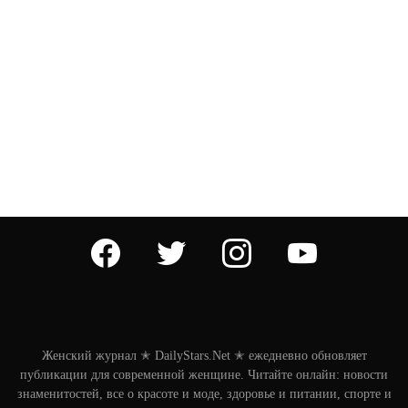
facebook
twitter
instagram
youtube
Женский журнал ✭ DailyStars.Net ✭ ежедневно обновляет
публикации для современной женщине. Читайте онлайн: новости
знаменитостей, все о красоте и моде, здоровье и питании, спорте и