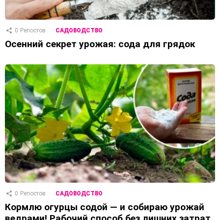
0
Репостов
САДОВОДСТВО
Осенний секрет урожая: сода для грядок
0
Репостов
САДОВОДСТВО
Кормлю огурцы содой — и собираю урожай
ведрами! Рабочий способ без лишних затрат