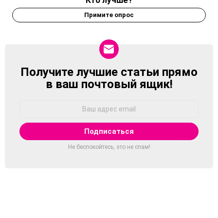
Примите опрос
Получите лучшие статьи прямо
NEWSLETTER
в ваш почтовый ящик!
Адрес
Email:
Не беспокойтесь, это не спам!