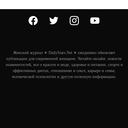
facebook
twitter
instagram
youtube
Женский журнал ✭ DailyStars.Net ✭ ежедневно обновляет
публикации для современной женщине. Читайте онлайн: новости
знаменитостей, все о красоте и моде, здоровье и питании, спорте и
эффективных диетах, отношениях и сексе, карьере и семье,
человеческой психологии и другую полезную информацию.