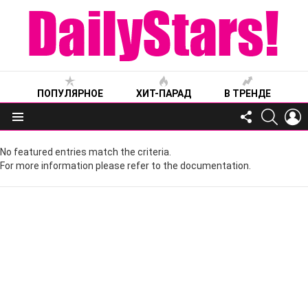
ПОПУЛЯРНОЕ
ХИТ-ПАРАД
В ТРЕНДЕ
FOLLOW
SEARC
L
US
Меню
No featured entries match the criteria.
For more information please refer to the documentation.