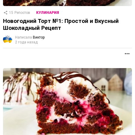
15
Репостов
КУЛИНАРИЯ
Новогодний Торт №1: Простой и Вкусный
Шоколадный Рецепт
Написала
Виктор
2 года назад
П