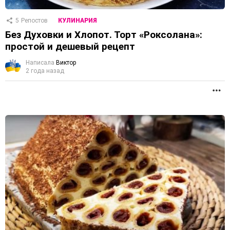
5
Репостов
КУЛИНАРИЯ
Без Духовки и Хлопот. Торт «Роксолана»:
простой и дешевый рецепт
Написала
Виктор
2 года назад
П