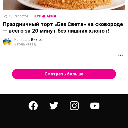
45
Репостов
КУЛИНАРИЯ
Праздничный торт «Без Света» на сковороде
— всего за 20 минут без лишних хлопот!
Написала
Виктор
2 года назад
П
Смотреть больше
facebook
twitter
instagram
youtube