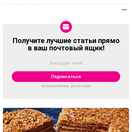
П
Получите лучшие статьи прямо
NEWSLETTER
в ваш почтовый ящик!
Адрес
Email:
Не беспокойтесь, это не спам!