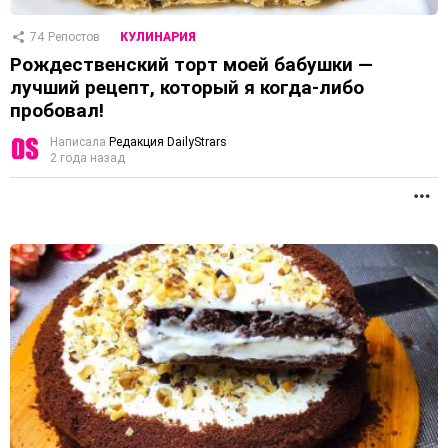
74
Репостов
КУЛИНАРИЯ
Рождественский торт моей бабушки —
лучший рецепт, который я когда-либо
пробовал!
Написала
Редакция DailyStrars
2 года назад
П