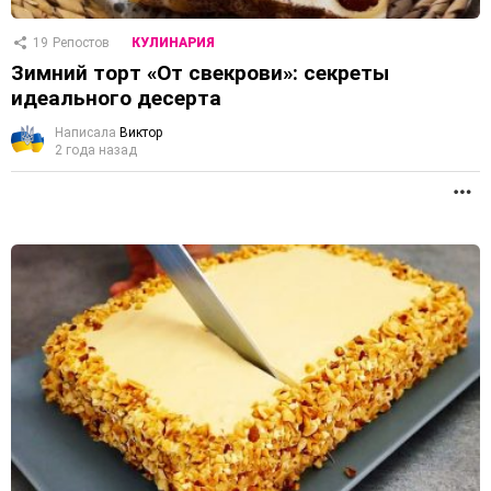
19
Репостов
КУЛИНАРИЯ
Зимний торт «От свекрови»: секреты
идеального десерта
Написала
Виктор
2 года назад
П