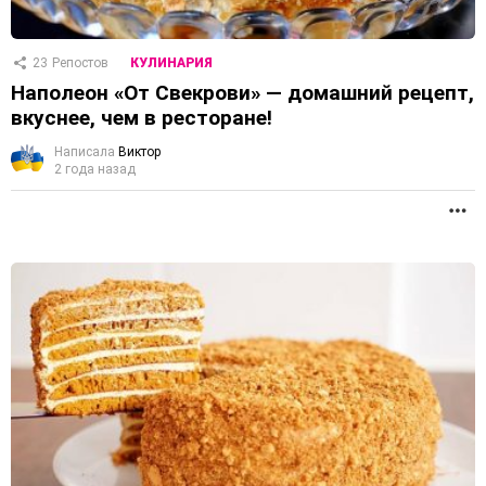
23
Репостов
КУЛИНАРИЯ
Наполеон «От Свекрови» — домашний рецепт,
вкуснее, чем в ресторане!
Написала
Виктор
2 года назад
П