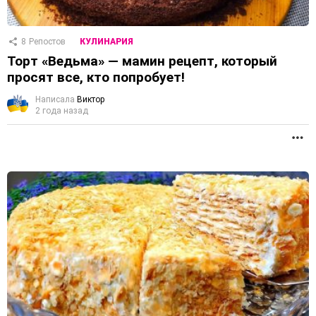
8
Репостов
КУЛИНАРИЯ
Торт «Ведьма» — мамин рецепт, который
просят все, кто попробует!
Написала
Виктор
2 года назад
П