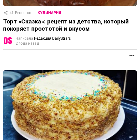
41
Репостов
КУЛИНАРИЯ
Торт «Сказка»: рецепт из детства, который
покоряет простотой и вкусом
Написала
Редакция DailyStrars
2 года назад
П