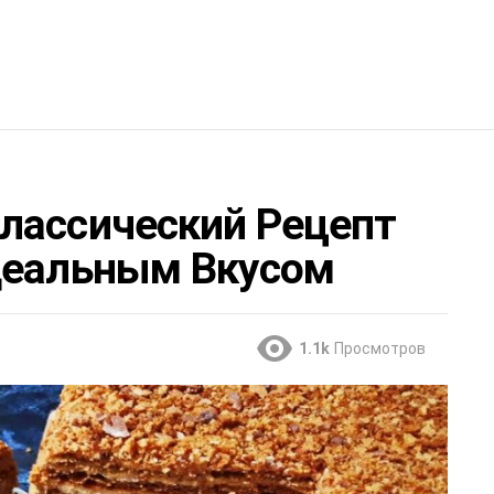
лассический Рецепт
деальным Вкусом
1.1k
Просмотров