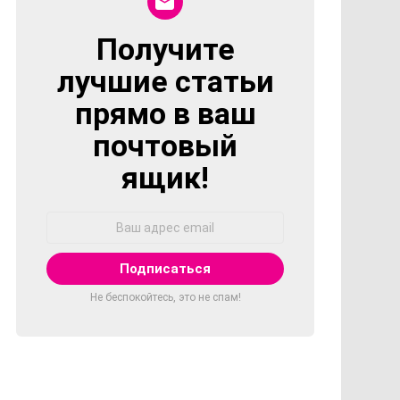
Получите
NEWSLETTER
лучшие статьи
прямо в ваш
почтовый
ящик!
Адрес
Email:
Не беспокойтесь, это не спам!