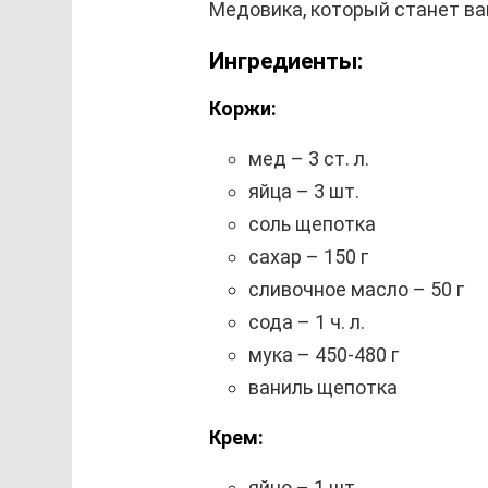
Медовика, который станет в
Ингредиенты:
Коржи:
мед – 3 ст. л.
яйца – 3 шт.
соль щепотка
сахар – 150 г
сливочное масло – 50 г
сода – 1 ч. л.
мука – 450-480 г
ваниль щепотка
Крем:
яйцо – 1 шт.