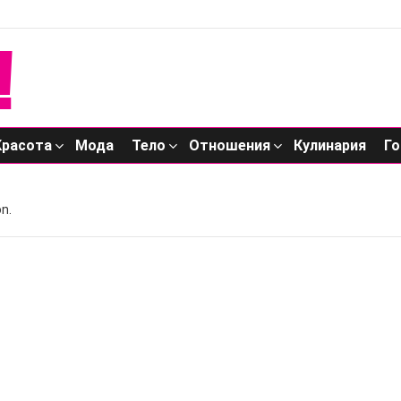
Красота
Мода
Тело
Отношения
Кулинария
Го
n.