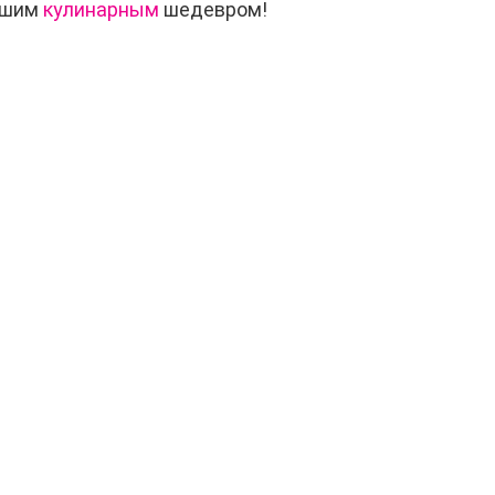
ашим
кулинарным
шедевром!