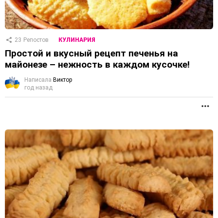
23
Репостов
КУЛИНАРИЯ
Простой и вкусный рецепт печенья на
майонезе – нежность в каждом кусочке!
Написала
Виктор
год назад
П