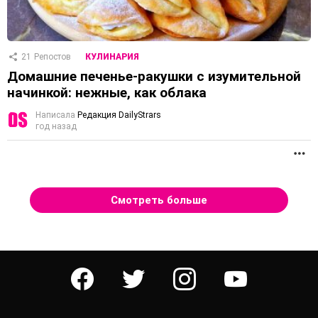
21
Репостов
КУЛИНАРИЯ
Домашние печенье-ракушки с изумительной
начинкой: нежные, как облака
Написала
Редакция DailyStrars
год назад
П
Смотреть больше
facebook
twitter
instagram
youtube