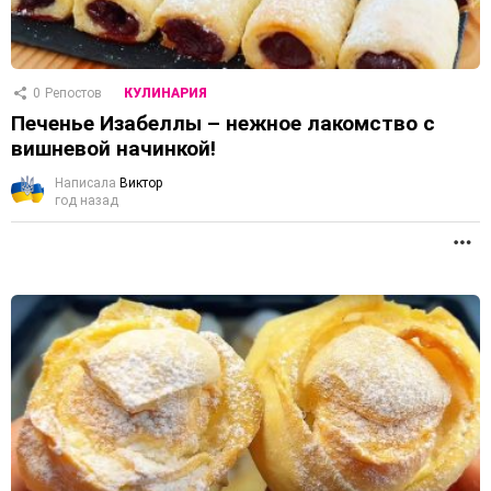
0
Репостов
КУЛИНАРИЯ
Печенье Изабеллы – нежное лакомство с
вишневой начинкой!
Написала
Виктор
год назад
П