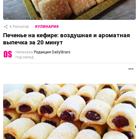
4
Репостов
КУЛИНАРИЯ
Печенье на кефире: воздушная и ароматная
выпечка за 20 минут
Написала
Редакция DailyStrars
год назад
П