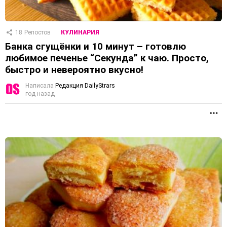
18
Репостов
КУЛИНАРИЯ
Банка сгущёнки и 10 минут – готовлю
любимое печенье “Секунда” к чаю. Просто,
быстро и невероятно вкусно!
Написала
Редакция DailyStrars
год назад
П