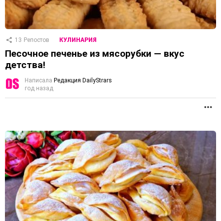
13
Репостов
КУЛИНАРИЯ
Песочное печенье из мясорубки — вкус
детства!
Написала
Редакция DailyStrars
год назад
П