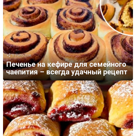
0
Репостов
Печенье на кефире для семейного
чаепития – всегда удачный рецепт