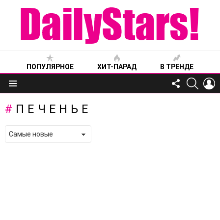
ПОПУЛЯРНОЕ
ХИТ-ПАРАД
В ТРЕНДЕ
FOLLOW
SEARC
L
US
Меню
ПЕЧЕНЬЕ