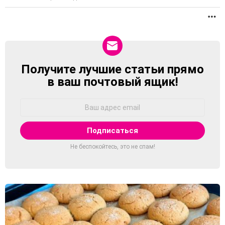
П
Получите лучшие статьи прямо
NEWSLETTER
в ваш почтовый ящик!
Адрес
Email:
Не беспокойтесь, это не спам!