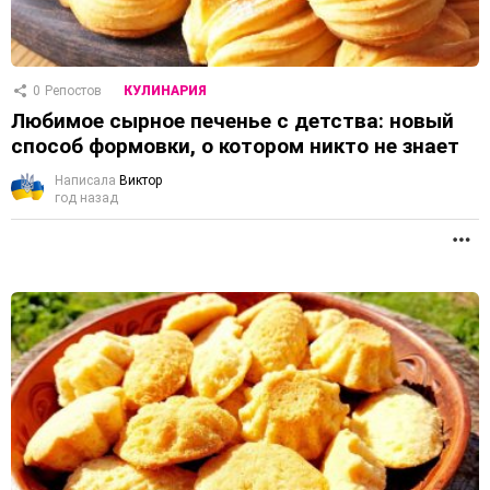
0
Репостов
КУЛИНАРИЯ
Любимое сырное печенье с детства: новый
способ формовки, о котором никто не знает
Написала
Виктор
год назад
П