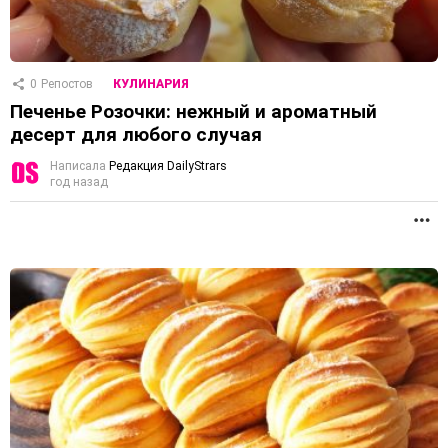
0
Репостов
КУЛИНАРИЯ
Печенье Розочки: нежный и ароматный
десерт для любого случая
Написала
Редакция DailyStrars
год назад
П