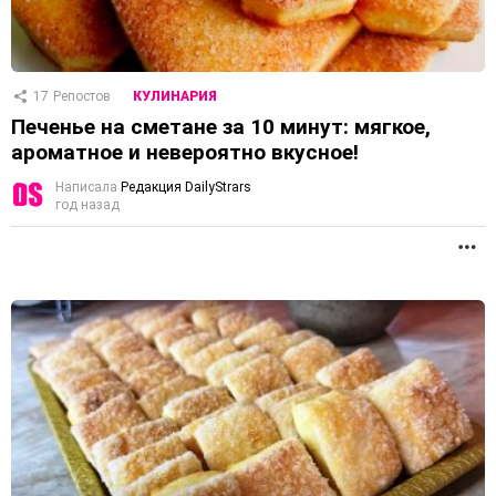
17
Репостов
КУЛИНАРИЯ
Печенье на сметане за 10 минут: мягкое,
ароматное и невероятно вкусное!
Написала
Редакция DailyStrars
год назад
П