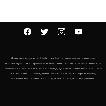
facebook
twitter
instagram
youtube
Женский журнал ✭ DailyStars.Net ✭ ежедневно обновляет
публикации для современной женщине. Читайте онлайн: новости
знаменитостей, все о красоте и моде, здоровье и питании, спорте и
эффективных диетах, отношениях и сексе, карьере и семье,
человеческой психологии и другую полезную информацию.