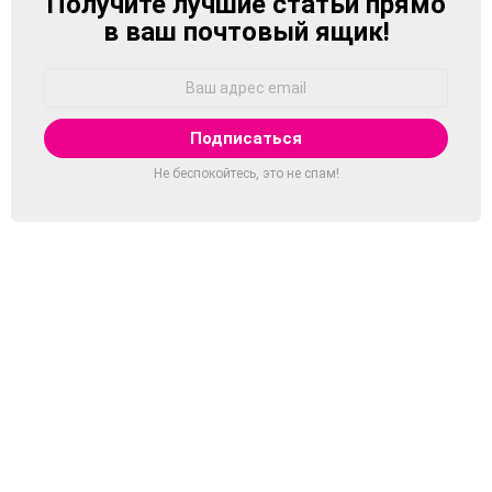
Получите лучшие статьи прямо
NEWSLETTER
в ваш почтовый ящик!
Адрес
Email:
Не беспокойтесь, это не спам!