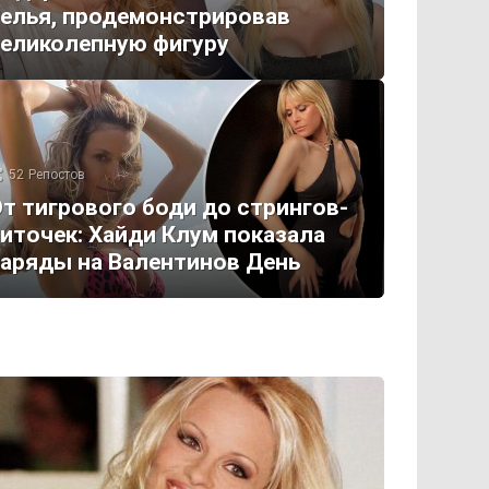
елья, продемонстрировав
еликолепную фигуру
52
Репостов
т тигрового боди до стрингов-
иточек: Хайди Клум показала
аряды на Валентинов День