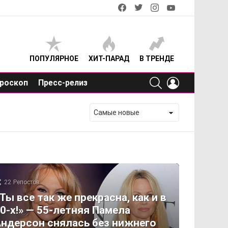
facebook
twitter
instagram
youtube
ПОПУЛЯРНОЕ
ХИТ-ПАРАД
В ТРЕНДЕ
SEARCH
LOGIN
роскоп
Пресс-релиз
22
Репостов
Ты все так же прекрасна, как и в
0-х!» — 55-летняя Памела
ндерсон снялась без нижнего