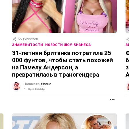
55
Репостов
ЗНАМЕНИТОСТИ
НОВОСТИ ШОУ-БИЗНЕСА
З
31-летняя британка потратила 25
Ф
000 фунтов, чтобы стать похожей
б
на Памелу Андерсон, а
з
превратилась в трансгендера
А
Написала
Диана
4 года назад
ПРОД