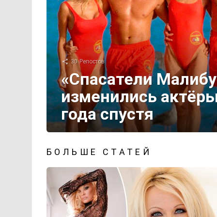
30
Репостов
«Спасатели Малибу
изменились актёры
года спустя
БОЛЬШЕ СТАТЕЙ