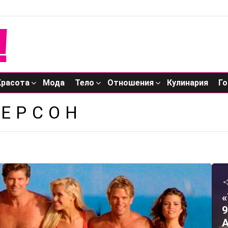
Красота
Мода
Тело
Отношения
Кулинария
Го
ДЕРСОН
«
9
А