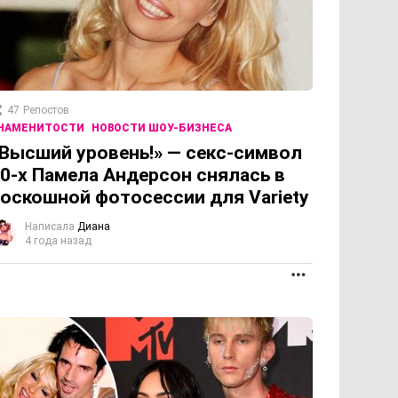
47
Репостов
НАМЕНИТОСТИ
НОВОСТИ ШОУ-БИЗНЕСА
Высший уровень!» — секс-символ
0-х Памела Андерсон снялась в
оскошной фотосессии для Variety
Написала
Диана
4 года назад
ПРОДОЛЖЕНИЕ