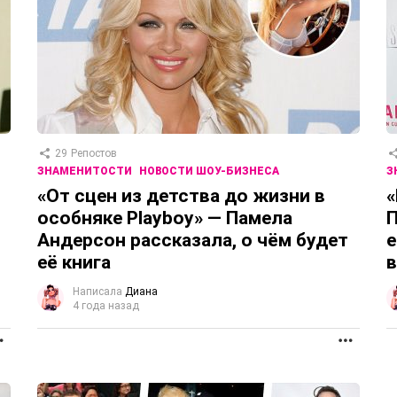
29
Репостов
ЗНАМЕНИТОСТИ
НОВОСТИ ШОУ-БИЗНЕСА
З
«От сцен из детства до жизни в
«
особняке Playboy» — Памела
П
Андерсон рассказала, о чём будет
е
её книга
в
Написала
Диана
4 года назад
ПРОДОЛЖЕНИЕ
ПРОД