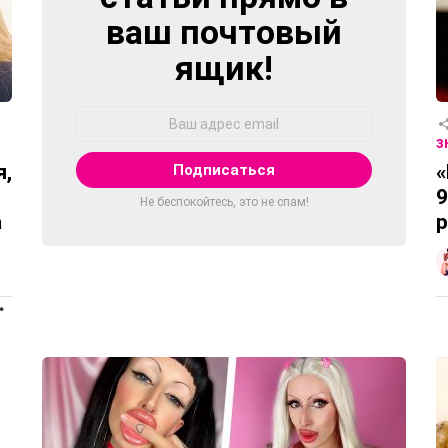
ваш почтовый
ящик!
Адрес
Email:
З
я,
«
9
Не беспокойтесь, это не спам!
а
р
ПРОДОЛЖЕНИЕ