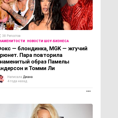
38
Репостов
НАМЕНИТОСТИ
НОВОСТИ ШОУ-БИЗНЕСА
окс — блондинка, MGK — жгучий
рюнет. Пара повторила
наменитый образ Памелы
ндерсон и Томми Ли
Написала
Диана
4 года назад
ОЛЖЕНИЕ
ПРОДОЛЖЕНИЕ