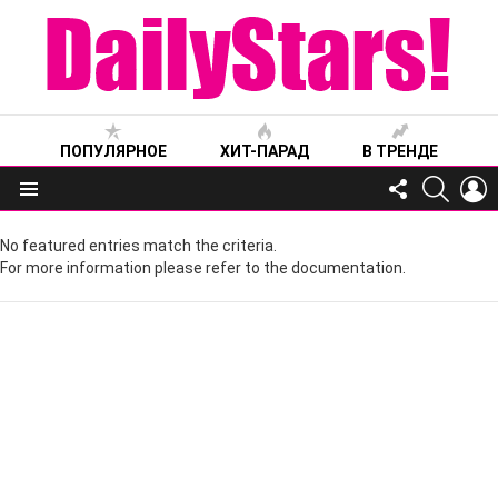
ПОПУЛЯРНОЕ
ХИТ-ПАРАД
В ТРЕНДЕ
FOLLOW
SEARC
L
US
Меню
No featured entries match the criteria.
For more information please refer to the documentation.