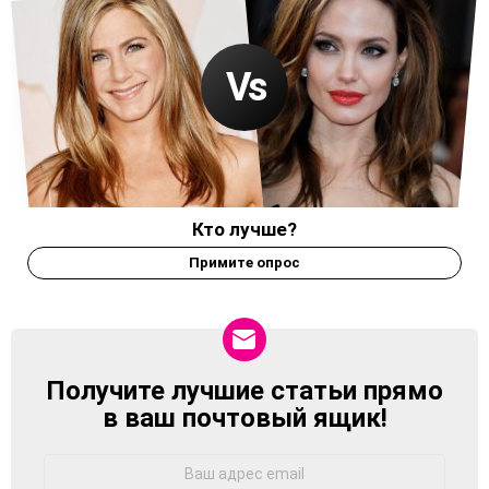
Кто лучше?
Примите опрос
Получите лучшие статьи прямо
NEWSLETTER
в ваш почтовый ящик!
Адрес
Email: