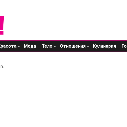
Красота
Мода
Тело
Отношения
Кулинария
Го
n.