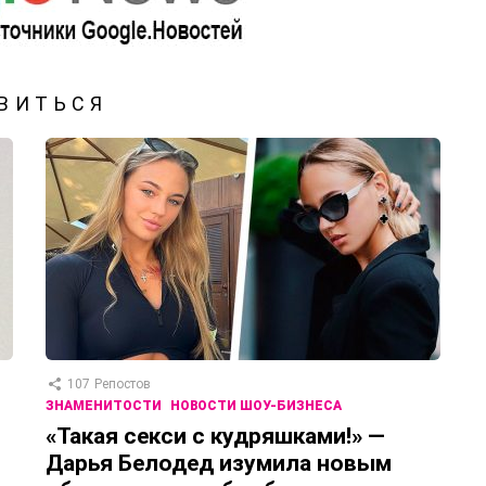
ВИТЬСЯ
107
Репостов
ЗНАМЕНИТОСТИ
НОВОСТИ ШОУ-БИЗНЕСА
«Такая секси с кудряшками!» —
Дарья Белодед изумила новым