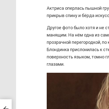
Актриса оперлась пышной гру
прикрыв спину и бёрда иску
Другое фото было хотя и не с
манящим. На нём одна из сам
прозрачной перегородкой, по
Блондинка прислонилась к ст
поверхность языком, томно г
глазами.
не в