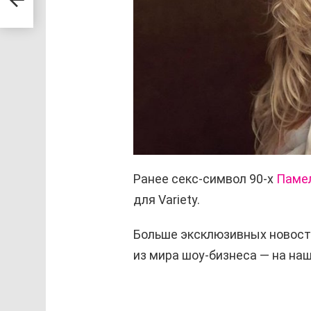
 его
Ранее секс-символ 90-х
Памел
для Variety.
Больше эксклюзивных новост
из мира шоу-бизнеса — на н