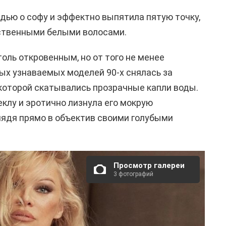
дью о софу и эффектно выпятила пятую точку,
сственными белыми волосами.
толь откровенным, но от того не менее
ых узнаваемых моделей 90-х снялась за
 которой скатывались прозрачные капли воды.
еклу и эротично лизнула его мокрую
лядя прямо в объектив своими голубыми
Просмотр галереи
3 фотографий