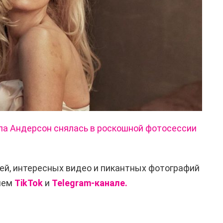
а Андерсон снялась в роскошной фотосессии
ей, интересных видео и пикантных фотографий
ашем
TikTok
и
Telegram-канале.