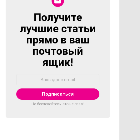
Получите
NEWSLETTER
лучшие статьи
прямо в ваш
почтовый
ящик!
Адрес
Email:
Не беспокойтесь, это не спам!