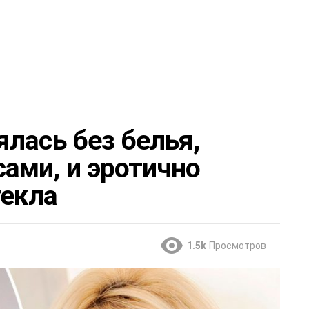
лась без белья,
ами, и эротично
текла
1.5k
Просмотров