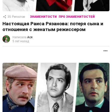
35
Репостов
ЗНАМЕНИТОСТИ
ПРО ЗНАМЕНИТОСТЕЙ
Настоящая Раиса Рязанова: потеря сына и
отношения с женатым режиссером
Написала
Ася
5 лет назад
П