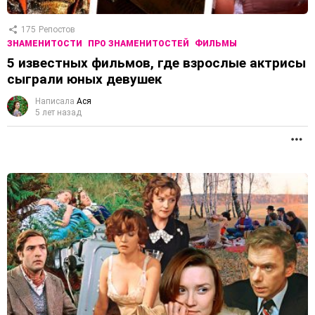
175
Репостов
ЗНАМЕНИТОСТИ
ПРО ЗНАМЕНИТОСТЕЙ
ФИЛЬМЫ
5 известных фильмов, где взрослые актрисы
сыграли юных девушек
Написала
Ася
5 лет назад
П