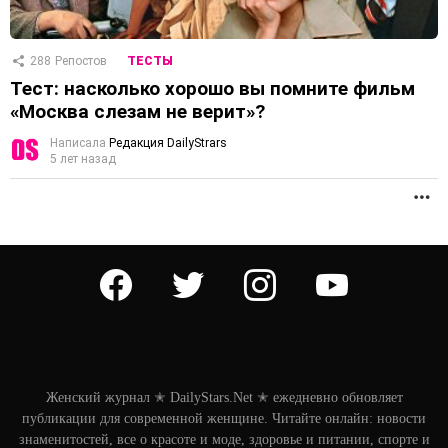
288
Репостов
ТЕСТЫ
Тест: насколько хорошо вы помните фильм
«Москва слезам не верит»?
Написала
Редакция DailyStrars
5 лет назад
П
facebook
twitter
instagram
youtube
Женский журнал ✭ DailyStars.Net ✭ ежедневно обновляет
публикации для современной женщине. Читайте онлайн: новости
знаменитостей, все о красоте и моде, здоровье и питании, спорте и