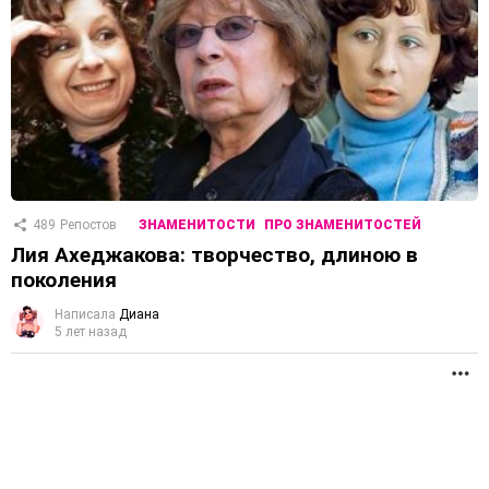
489
Репостов
ЗНАМЕНИТОСТИ
ПРО ЗНАМЕНИТОСТЕЙ
Лия Ахеджакова: творчество, длиною в
поколения
Написала
Диана
5 лет назад
П