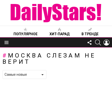
ПОПУЛЯРНОЕ
ХИТ-ПАРАД
В ТРЕНДЕ
FOLLOW
SEARC
L
US
Меню
МОСКВА СЛЕЗАМ НЕ
ВЕРИТ