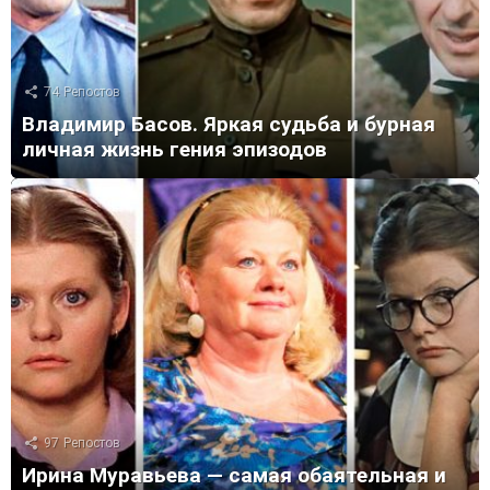
74
Репостов
Владимир Басов. Яркая судьба и бурная
личная жизнь гения эпизодов
97
Репостов
Ирина Муравьева — самая обаятельная и