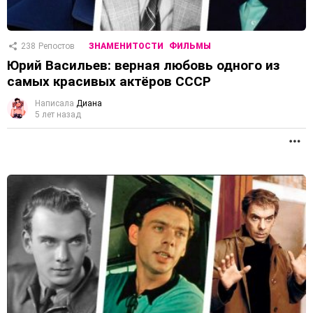
238
Репостов
ЗНАМЕНИТОСТИ
ФИЛЬМЫ
Юрий Васильев: верная любовь одного из
самых красивых актёров СССР
Написала
Диана
5 лет назад
П