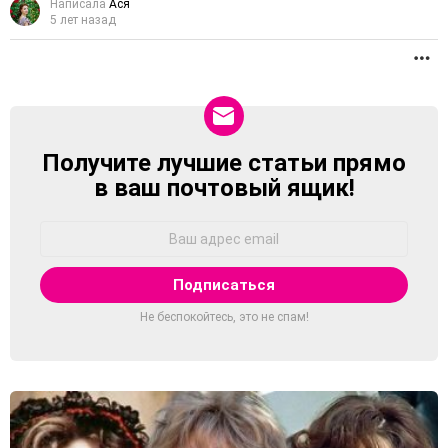
Написала
Ася
5 лет назад
П
Получите лучшие статьи прямо
NEWSLETTER
в ваш почтовый ящик!
Адрес
Email:
Не беспокойтесь, это не спам!