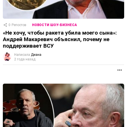
0
Репостов
НОВОСТИ ШОУ-БИЗНЕСА
«Не хочу, чтобы ракета убила моего сына»:
Андрей Макаревич объяснил, почему не
поддерживает ВСУ
Написала
Диана
2 года назад
П