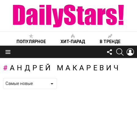
ПОПУЛЯРНОЕ
ХИТ-ПАРАД
В ТРЕНДЕ
FOLLOW
SEARC
L
US
Меню
АНДРЕЙ МАКАРЕВИЧ