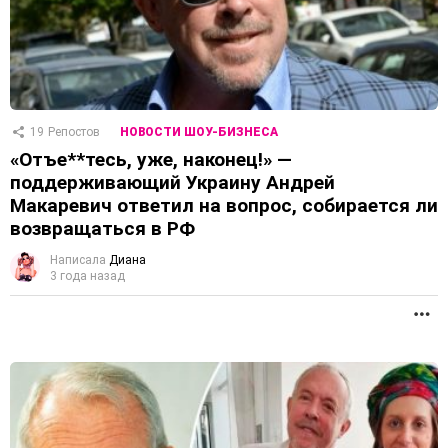
19
Репостов
НОВОСТИ ШОУ-БИЗНЕСА
«Отъе**тесь, уже, наконец!» —
поддерживающий Украину Андрей
Макаревич ответил на вопрос, собирается ли
возвращаться в РФ
Написала
Диана
3 года назад
П