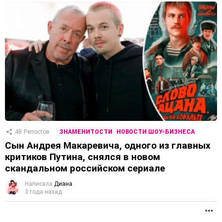
48
Репостов
ЗНАМЕНИТОСТИ
НОВОСТИ ШОУ-БИЗНЕСА
Сын Андрея Макаревича, одного из главных
критиков Путина, снялся в новом
скандальном российском сериале
Написала
Диана
3 года назад
П