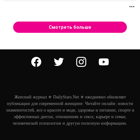
П
Смотреть больше
facebook
twitter
instagram
youtube
Женский журнал ✭ DailyStars.Net ✭ ежедневно обновляет
публикации для современной женщине. Читайте онлайн: новости
знаменитостей, все о красоте и моде, здоровье и питании, спорте и
эффективных диетах, отношениях и сексе, карьере и семье,
человеческой психологии и другую полезную информацию.