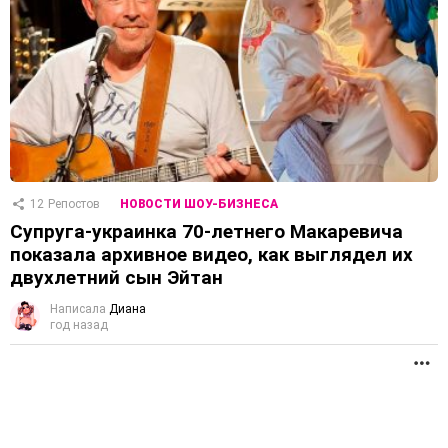
12
Репостов
НОВОСТИ ШОУ-БИЗНЕСА
Супруга-украинка 70-летнего Макаревича
показала архивное видео, как выглядел их
двухлетний сын Эйтан
Написала
Диана
год назад
П