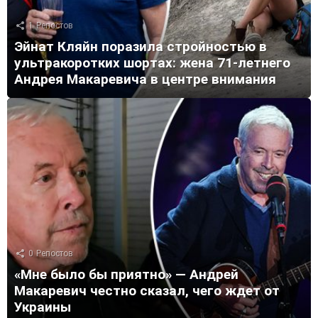
1
Репостов
Эйнат Кляйн поразила стройностью в
ультракоротких шортах: жена 71-летнего
Андрея Макаревича в центре внимания
0
Репостов
«Мне было бы приятно» — Андрей
Макаревич честно сказал, чего ждет от
Украины