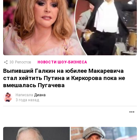
30
Репостов
НОВОСТИ ШОУ-БИЗНЕСА
Выпивший Галкин на юбилее Макаревича
стал хейтить Путина и Киркорова пока не
вмешалась Пугачева
Написала
Диана
3 года назад
П