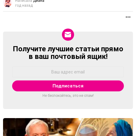
Написала
Диана
год назад
П
Получите лучшие статьи прямо
NEWSLETTER
в ваш почтовый ящик!
Адрес
Email:
Не беспокойтесь, это не спам!