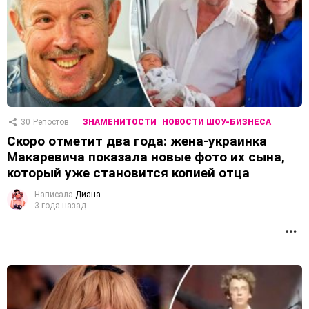
30
Репостов
ЗНАМЕНИТОСТИ
НОВОСТИ ШОУ-БИЗНЕСА
Скоро отметит два года: жена-украинка
Макаревича показала новые фото их сына,
который уже становится копией отца
Написала
Диана
3 года назад
П