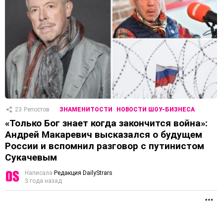
23
Репостов
ЗНАМЕНИТОСТИ
НОВОСТИ ШОУ-БИЗНЕСА
«Только Бог знает когда закончится война»:
Андрей Макаревич высказался о будущем
России и вспомнил разговор с путинистом
Сукачевым
Написала
Редакция DailyStrars
3 года назад
П