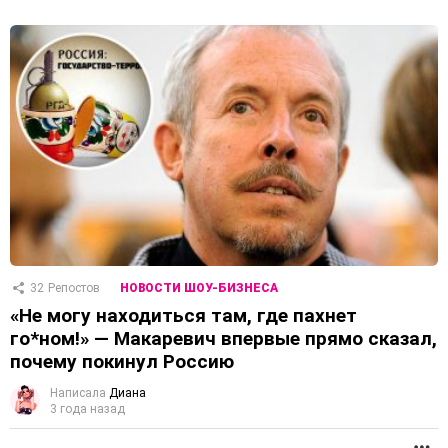
32
Репостов
НОВОСТИ ШОУ-БИЗНЕСА
«Не могу находиться там, где пахнет
го*ном!» — Макаревич впервые прямо сказал,
почему покинул Россию
Написала
Диана
3 года назад
П