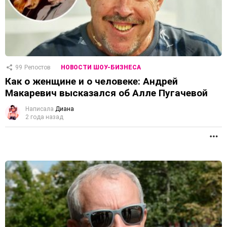
99
Репостов
НОВОСТИ ШОУ-БИЗНЕСА
Как о женщине и о человеке: Андрей
Макаревич высказался об Алле Пугачевой
Написала
Диана
2 года назад
П