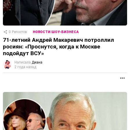
0
Репостов
НОВОСТИ ШОУ-БИЗНЕСА
71-летний Андрей Макаревич потроллил
росиян: «Проснутся, когда к Москве
подойдут ВСУ»
Написала
Диана
2 года назад
П