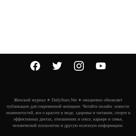
facebook
twitter
instagram
youtube
Женский журнал ✭ DailyStars.Net ✭ ежедневно обновляет
публикации для современной женщине. Читайте онлайн: новости
знаменитостей, все о красоте и моде, здоровье и питании, спорте и
эффективных диетах, отношениях и сексе, карьере и семье,
человеческой психологии и другую полезную информацию.