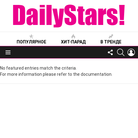
ПОПУЛЯРНОЕ
ХИТ-ПАРАД
В ТРЕНДЕ
FOLLOW
SEARC
L
US
Меню
No featured entries match the criteria.
For more information please refer to the documentation.