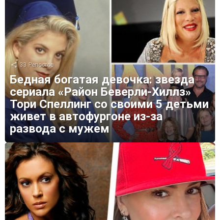
33
Репостов
Бедная богатая девочка: звезда
сериала «Район Беверли-Хиллз»
Тори Спеллинг со своими 5 детьми
живет в автофургоне из-за
развода с мужем