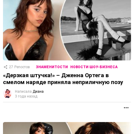
27
Репостов
ЗНАМЕНИТОСТИ
НОВОСТИ ШОУ-БИЗНЕСА
«Дерзкая штучка!» – Дженна Ортега в
смелом наряде приняла неприличную позу
Написала
Диана
3 года назад
П