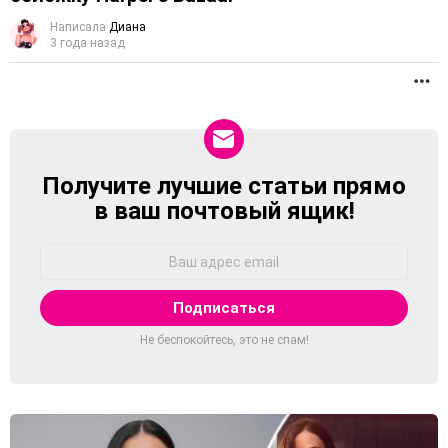
Написала
Диана
3 года назад
П
Получите лучшие статьи прямо
NEWSLETTER
в ваш почтовый ящик!
Адрес
Email:
Не беспокойтесь, это не спам!