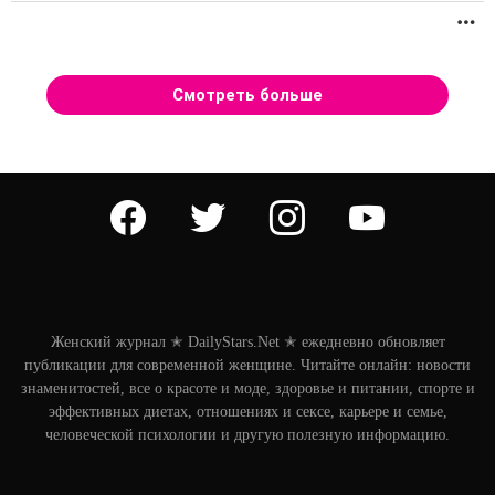
П
Смотреть больше
facebook
twitter
instagram
youtube
Женский журнал ✭ DailyStars.Net ✭ ежедневно обновляет
публикации для современной женщине. Читайте онлайн: новости
знаменитостей, все о красоте и моде, здоровье и питании, спорте и
эффективных диетах, отношениях и сексе, карьере и семье,
человеческой психологии и другую полезную информацию.