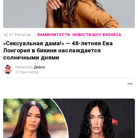
51
Репостов
ЗНАМЕНИТОСТИ
НОВОСТИ ШОУ-БИЗНЕСА
«Сексуальная дама!» — 48-летняя Ева
Лонгория в бикини наслаждается
солнечными днями
Написала
Диана
3 года назад
П