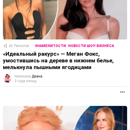
42
Репостов
ЗНАМЕНИТОСТИ
НОВОСТИ ШОУ-БИЗНЕСА
«Идеальный ракурс» — Меган Фокс,
умостившись на дереве в нижнем белье,
мелькнула пышными ягодицами
Написала
Диана
3 года назад
П