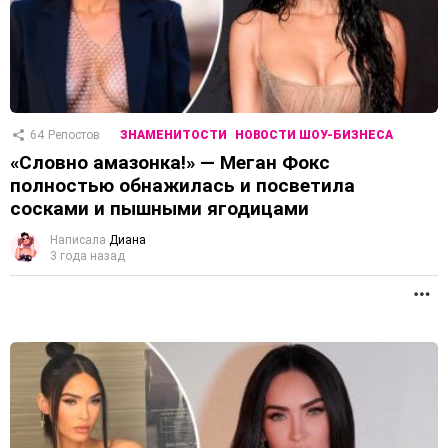
64
Репостов
ЗНАМЕНИТОСТИ
НОВОСТИ ШОУ-БИЗНЕСА
«Словно амазонка!» — Меган Фокс
полностью обнажилась и посветила
сосками и пышными ягодицами
Написала
Диана
3 года назад
П