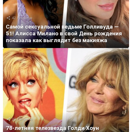
42
Репостов
Самой сексуальной ведьме Голливуда —
51! Алисса Милано в свой День рождения
показала как выглядит без макияжа
23
Репостов
78-летняя телезвезда Голди Хоун