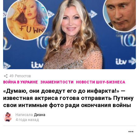
49
Репостов
ВОЙНА В УКРАИНЕ
ЗНАМЕНИТОСТИ
НОВОСТИ ШОУ-БИЗНЕСА
«Думаю, они доведут его до инфаркта!» —
известная актриса готова отправить Путину
свои интимные фото ради окончания войны
Написала
Диана
4 года назад
П