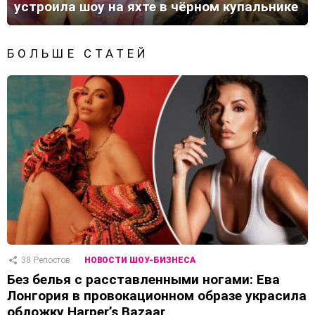
устроила шоу на яхте в чёрном купальнике
БОЛЬШЕ СТАТЕЙ
38
Репостов
НОВОСТИ ШОУ-БИЗНЕСА
Без белья с расставленными ногами: Ева
Лонгория в провокационном образе украсила
обложку Harper’s Bazaar