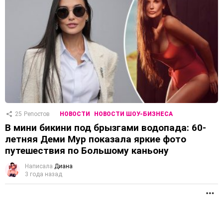
25
Репостов
НОВОСТИ
НОВОСТИ ШОУ-БИЗНЕСА
В мини бикини под брызгами водопада: 60-
летняя Деми Мур показала яркие фото
путешествия по Большому каньону
Написала
Диана
3 года назад
П