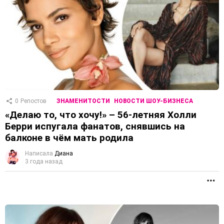
0
Репостов
ЗНАМЕНИТОСТИ
НОВОСТИ ШОУ-БИЗНЕСА
«Делаю то, что хочу!» – 56-летняя Холли
Берри испугала фанатов, снявшись на
балконе в чём мать родила
Написала
Диана
3 года назад
П