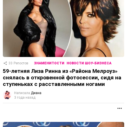
33
Репостов
ЗНАМЕНИТОСТИ
НОВОСТИ ШОУ-БИЗНЕСА
59-летняя Лиза Ринна из «Района Мелроуз»
снялась в откровенной фотосессии, сидя на
ступеньках с расставленными ногами
Написала
Диана
3 года назад
П