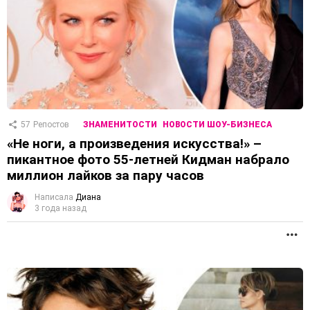
57
Репостов
ЗНАМЕНИТОСТИ
НОВОСТИ ШОУ-БИЗНЕСА
«Не ноги, а произведения искусства!» –
пикантное фото 55-летней Кидман набрало
миллион лайков за пару часов
Написала
Диана
3 года назад
П