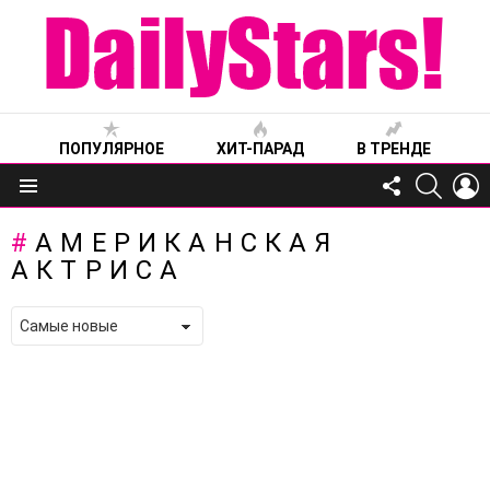
ПОПУЛЯРНОЕ
ХИТ-ПАРАД
В ТРЕНДЕ
FOLLOW
SEARC
L
US
Меню
АМЕРИКАНСКАЯ
АКТРИСА