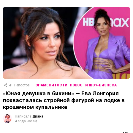
41
Репостов
ЗНАМЕНИТОСТИ
НОВОСТИ ШОУ-БИЗНЕСА
«Юная девушка в бикини» — Ева Лонгория
похвасталась стройной фигурой на лодке в
крошечном купальнике
Написала
Диана
4 года назад
П