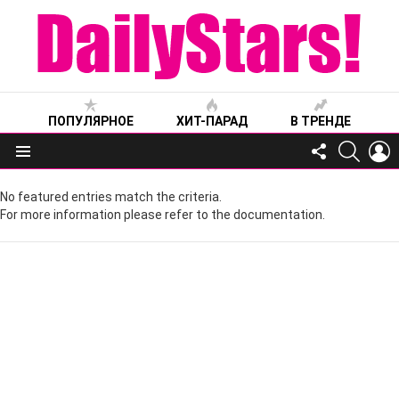
ПОПУЛЯРНОЕ
ХИТ-ПАРАД
В ТРЕНДЕ
FOLLOW
SEARC
L
US
Меню
No featured entries match the criteria.
For more information please refer to the documentation.