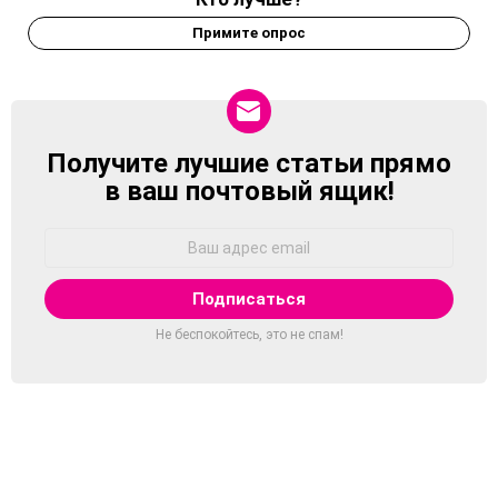
Примите опрос
Получите лучшие статьи прямо
NEWSLETTER
в ваш почтовый ящик!
Адрес
Email:
Не беспокойтесь, это не спам!