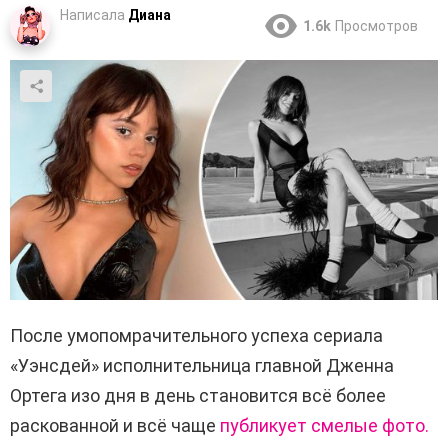
Написала
Диана
1.6k
Просмотров
После умопомрачительного успеха сериала
«Уэнсдей» исполнительница главной Дженна
Ортега изо дня в день становится всё более
раскованной и всё чаще
публикует смелые фото.