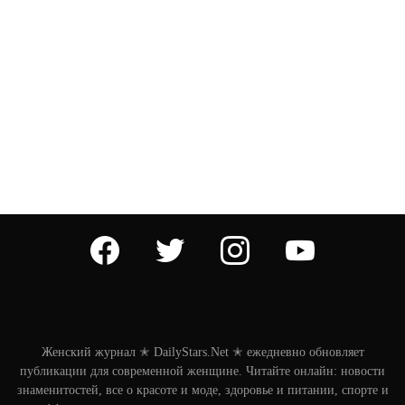
facebook
twitter
instagram
youtube
Женский журнал ✭ DailyStars.Net ✭ ежедневно обновляет
публикации для современной женщине. Читайте онлайн: новости
знаменитостей, все о красоте и моде, здоровье и питании, спорте и