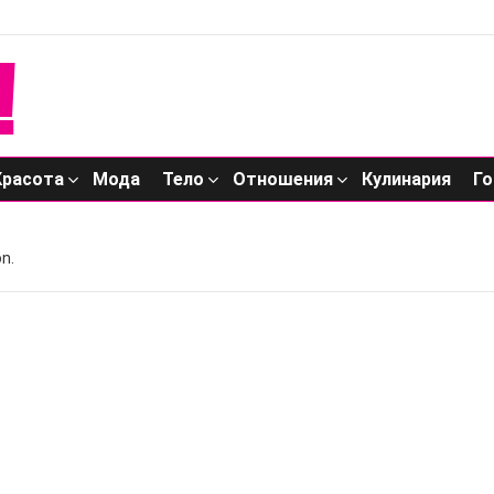
Красота
Мода
Тело
Отношения
Кулинария
Го
n.