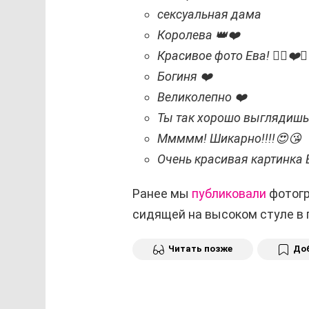
сексуальная дама
Королева 👑❤️
Красивое фото Ева! 👍🏻❤️🌹
Богиня ❤️
Великолепно ❤️
Ты так хорошо выглядишь
Ммммм! Шикарно!!!!😍😘
Очень красивая картинка 
Ранее мы
публиковали
фотогр
сидящей на высоком стуле в 
Читать позже
Доб