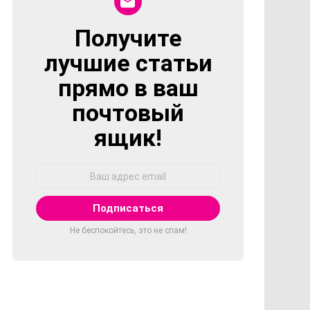
Получите
NEWSLETTER
лучшие статьи
прямо в ваш
почтовый
ящик!
Адрес
Email:
Не беспокойтесь, это не спам!