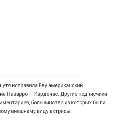
шутя исправила Еву американский
на Наварро — Карденас. Другие подписчики
мментариев, большинство из которых были
ому внешнему виду актрисы: