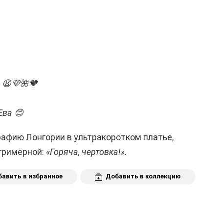
 😩💜🌺🧡
Ева 😊
афию Лонгории в ультракоротком платье,
гримёрной:
«Горяча, чертовка!».
авить в избранное
Добавить в коллекцию