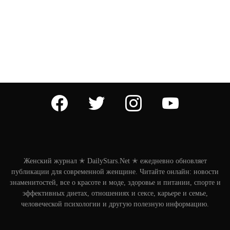
facebook
twitter
instagram
youtube
Женский журнал ✭ DailyStars.Net ✭ ежедневно обновляет
публикации для современной женщине. Читайте онлайн: новости
знаменитостей, все о красоте и моде, здоровье и питании, спорте и
эффективных диетах, отношениях и сексе, карьере и семье,
человеческой психологии и другую полезную информацию.