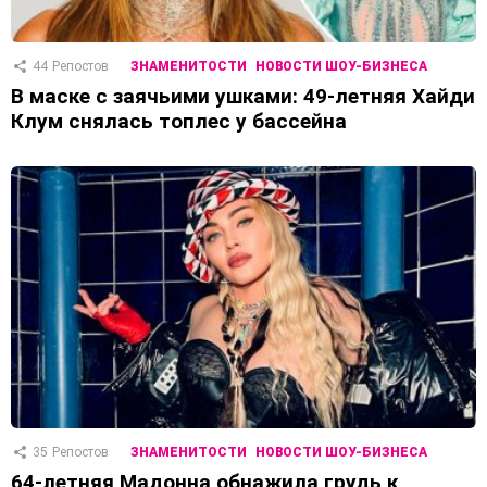
44
Репостов
ЗНАМЕНИТОСТИ
НОВОСТИ ШОУ-БИЗНЕСА
В маске с заячьими ушками: 49-летняя Хайди
Клум снялась топлес у бассейна
35
Репостов
ЗНАМЕНИТОСТИ
НОВОСТИ ШОУ-БИЗНЕСА
64-летняя Мадонна обнажила грудь к