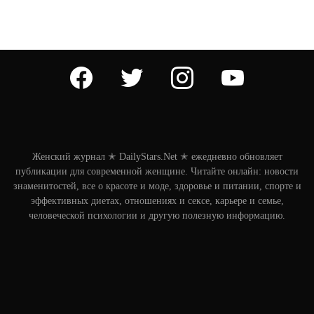
facebook
twitter
instagram
youtube
Женский журнал ✭ DailyStars.Net ✭ ежедневно обновляет
публикации для современной женщине. Читайте онлайн: новости
знаменитостей, все о красоте и моде, здоровье и питании, спорте и
эффективных диетах, отношениях и сексе, карьере и семье,
человеческой психологии и другую полезную информацию.