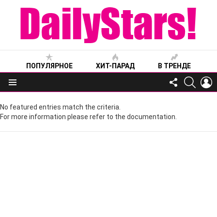
ПОПУЛЯРНОЕ
ХИТ-ПАРАД
В ТРЕНДЕ
FOLLOW
SEARC
L
US
Меню
No featured entries match the criteria.
For more information please refer to the documentation.