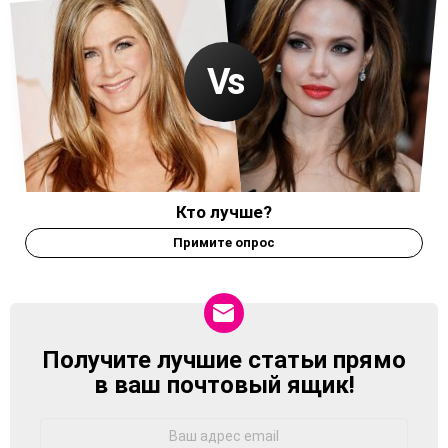
Кто лучше?
Примите опрос
Получите лучшие статьи прямо
NEWSLETTER
в ваш почтовый ящик!
Адрес
Email: