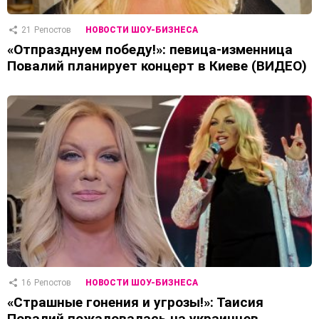
21
Репостов
НОВОСТИ ШОУ-БИЗНЕСА
«Отпразднуем победу!»: певица-изменница
Повалий планирует концерт в Киеве (ВИДЕО)
16
Репостов
НОВОСТИ ШОУ-БИЗНЕСА
«Страшные гонения и угрозы!»: Таисия
Повалий пожаловалась на украинцев