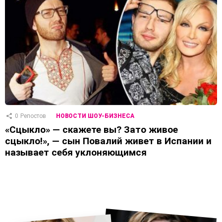
0
Репостов
НОВОСТИ ШОУ-БИЗНЕСА
«Сцыкло» — скажете вы? Зато живое
сцыкло!», — сын Повалий живет в Испании и
называет себя уклоняющимся