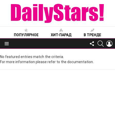
ПОПУЛЯРНОЕ
ХИТ-ПАРАД
В ТРЕНДЕ
FOLLOW
SEARC
L
US
Меню
No featured entries match the criteria.
For more information please refer to the documentation.